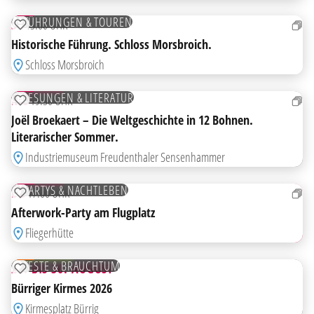
AUG
FÜHRUNGEN & TOUREN
SO
15:00 UHR
ZUR MERKLISTE HINZUFÜGEN
Historische Führung. Schloss Morsbroich.
Schloss Morsbroich
24
AUG
TICKETS
LESUNGEN & LITERATUR
MO
19:30 UHR
ZUR MERKLISTE HINZUFÜGEN
Joël Broekaert – Die Weltgeschichte in 12 Bohnen.
Literarischer Sommer.
Industriemuseum Freudenthaler Sensenhammer
27
AUG
TICKETS
PARTYS & NACHTLEBEN
DO
17:00 UHR
ZUR MERKLISTE HINZUFÜGEN
HIGHLIGHT
Afterwork-Party am Flugplatz
AB
Fliegerhütte
28
AUG
KOSTENLOS
FESTE & BRAUCHTUM
28. BIS 30. AUGUST
ZUR MERKLISTE HINZUFÜGEN
HIGHLIGHT
Bürriger Kirmes 2026
AB
Kirmesplatz Bürrig
28