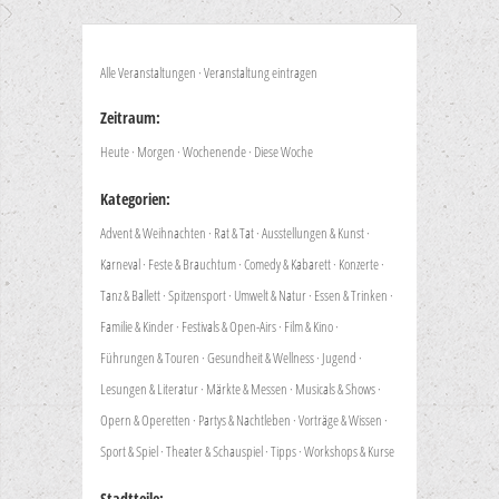
Alle Veranstaltungen
·
Veranstaltung eintragen
Zeitraum:
Heute
·
Morgen
·
Wochenende
·
Diese Woche
Kategorien:
Advent & Weihnachten
·
Rat & Tat
·
Ausstellungen & Kunst
·
Karneval
·
Feste & Brauchtum
·
Comedy & Kabarett
·
Konzerte
·
Tanz & Ballett
·
Spitzensport
·
Umwelt & Natur
·
Essen & Trinken
·
Familie & Kinder
·
Festivals & Open-Airs
·
Film & Kino
·
Führungen & Touren
·
Gesundheit & Wellness
·
Jugend
·
Lesungen & Literatur
·
Märkte & Messen
·
Musicals & Shows
·
Opern & Operetten
·
Partys & Nachtleben
·
Vorträge & Wissen
·
Sport & Spiel
·
Theater & Schauspiel
·
Tipps
·
Workshops & Kurse
Stadtteile: