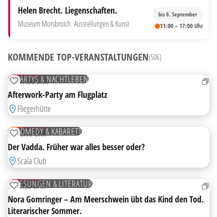
Helen Brecht. Liegenschaften.
bis 6. September
Museum Morsbroich
·
Ausstellungen & Kunst
11:00 – 17:00 Uhr
KOMMENDE TOP-VERANSTALTUNGEN
(506)
13
AUG
TICKETS
PARTYS & NACHTLEBEN
DO
17:00 UHR
ZUR MERKLISTE HINZUFÜGEN
Afterwork-Party am Flugplatz
HIGHLIGHT
Fliegerhütte
15
AUG
TICKETS
COMEDY & KABARETT
SA
20:00 UHR
ZUR MERKLISTE HINZUFÜGEN
Der Vadda. Früher war alles besser oder?
Scala Club
18
AUG
TICKETS
LESUNGEN & LITERATUR
DI
19:30 UHR
ZUR MERKLISTE HINZUFÜGEN
Nora Gomringer – Am Meerschwein übt das Kind den Tod.
Literarischer Sommer.