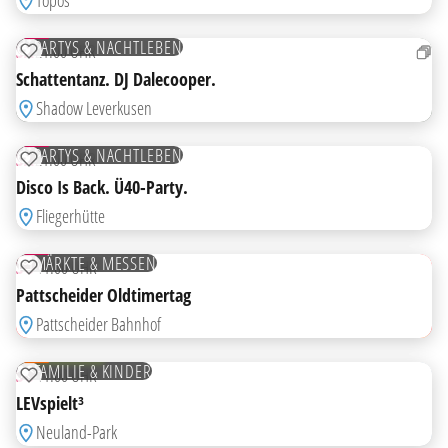
Topos
22
AUG
PARTYS & NACHTLEBEN
SA
21:00 UHR
ZUR MERKLISTE HINZUFÜGEN
Schattentanz. DJ Dalecooper.
Shadow Leverkusen
22
AUG
PARTYS & NACHTLEBEN
SA
21:00 UHR
ZUR MERKLISTE HINZUFÜGEN
Disco Is Back. Ü40-Party.
Fliegerhütte
23
AUG
MÄRKTE & MESSEN
SO
11:00 UHR
ZUR MERKLISTE HINZUFÜGEN
Pattscheider Oldtimertag
HIGHLIGHT
Pattscheider Bahnhof
23
AUG
KOSTENLOS
FAMILIE & KINDER
SO
11:00 UHR
ZUR MERKLISTE HINZUFÜGEN
LEVspielt³
Neuland-Park
23