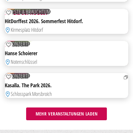
AUG
KOSTENLOS
FESTE & BRAUCHTUM
28. BIS 30. AUGUST
ZUR MERKLISTE HINZUFÜGEN
HitDorffest 2026. Sommerfest Hitdorf.
Kirmesplatz Hitdorf
28
AUG
KOSTENLOS
KONZERTE
FR
20:00 UHR
ZUR MERKLISTE HINZUFÜGEN
Hanse Schoierer
HIGHLIGHT
Notenschlüssel
28
AUG
TICKETS
KONZERTE
FR
20:00 UHR
ZUR MERKLISTE HINZUFÜGEN
Kasalla. The Park 2026.
Schlosspark Morsbroich
MEHR VERANSTALTUNGEN LADEN