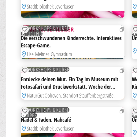
Stadtbibliothek Leverkusen
AB
14
1
SEP
S
KOSTENLOS
K
WORKSHOPS & KURSE
14. BIS 18. SEPTEMBER
F
ZUR MERKLISTE HINZUFÜGEN
JUGEND
Die verschwundenen Kinderrechte. Interaktives
Um
Escape-Game.
Lise-Meitner-Gymnasium
19
2
SEP
S
KOSTENLOS
WORKSHOPS & KURSE
SA
S
ZUR MERKLISTE HINZUFÜGEN
Entdecke deinen Mut. Ein Tag im Museum mit
We
Fotosafari und Druckwerkstatt. Woche der
Ki
Kinderrechte.
NaturGut Ophoven. Standort Stauffenbergstraße.
02
0
OKT
O
KOSTENLOS
K
WORKSHOPS & KURSE
FR
15:00 UHR
F
ZUR MERKLISTE HINZUFÜGEN
TIPPS
Nadel & Faden. Nähcafé
Um
Stadtbibliothek Leverkusen