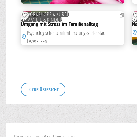
06
0
NOV
N
KOSTENLOS
K
WORKSHOPS & KURSE
FR
12:30 UHR
F
ZUR MERKLISTE HINZUFÜGEN
FAMILIE & KINDER
Umgang mit Stress im Familienalltag
Na
Psychologische Familienberatungsstelle Stadt
Leverkusen
ZUR ÜBERSICHT
Alle Veranstaltungen
·
Veranstaltung eintragen