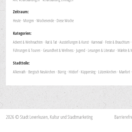
Zeitraum:
Heute
·
Morgen
·
Wochenende
·
Diese Woche
Kategorien:
Advent & Weihnachten
·
Rat & Tat
·
Ausstellungen & Kunst
·
Karneval
·
Feste & Brauchtum
Führungen & Touren
·
Gesundheit & Wellness
·
Jugend
·
Lesungen & Literatur
·
Märkte & 
Stadtteile:
Alkenrath
·
Bergisch Neukirchen
·
Bürrig
·
Hitdorf
·
Küppersteg
·
Lützenkirchen
·
Manfort
2026 © Stadt Leverkusen, Kultur und Stadtmarketing
Barrierefre