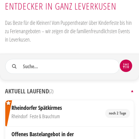
NTDECKER IN GANZ LEVERKUSEN
Das Beste für die Kleinen! Vom Puppentheater über Kinderfeste bis hin
zu Ferienangeboten – wir zeigen dir die familienfreundlichsten Events
in Leverkusen.
Suche
106 Veranstaltungen gefunden
FILTER
AKTUELL LAUFEND
(2)
▼
Rheindorfer Spätkirmes
noch 2 Tage
Rheindorf
·
Feste & Brauchtum
Offenes Bastelangebot in der