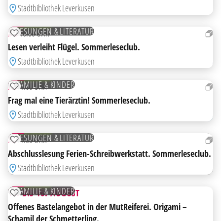
Stadtbibliothek Leverkusen
13
AUG
KOSTENLOS
LESUNGEN & LITERATUR
DO
16:00 UHR
ZUR MERKLISTE HINZUFÜGEN
Lesen verleiht Flügel. Sommerleseclub.
Stadtbibliothek Leverkusen
14
AUG
KOSTENLOS
FAMILIE & KINDER
FR
11:00 UHR
ZUR MERKLISTE HINZUFÜGEN
Frag mal eine Tierärztin! Sommerleseclub.
Stadtbibliothek Leverkusen
14
AUG
KOSTENLOS
LESUNGEN & LITERATUR
FR
14:00 UHR
ZUR MERKLISTE HINZUFÜGEN
Abschlusslesung Ferien-Schreibwerkstatt. Sommerleseclub.
AB
Stadtbibliothek Leverkusen
15
AUG
KOSTENLOS
FAMILIE & KINDER
15. BIS 16. AUGUST
ZUR MERKLISTE HINZUFÜGEN
Offenes Bastelangebot in der MutReiferei. Origami –
Schamil der Schmetterling.