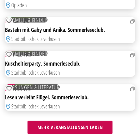
Opladen
26
AUG
KOSTENLOS
FAMILIE & KINDER
MI
16:00 UHR
ZUR MERKLISTE HINZUFÜGEN
Basteln mit Gaby und Anika. Sommerleseclub.
Stadtbibliothek Leverkusen
27
AUG
KOSTENLOS
FAMILIE & KINDER
DO
14:00 UHR
ZUR MERKLISTE HINZUFÜGEN
Kuscheltierparty. Sommerleseclub.
Stadtbibliothek Leverkusen
27
AUG
KOSTENLOS
LESUNGEN & LITERATUR
DO
16:00 UHR
ZUR MERKLISTE HINZUFÜGEN
Lesen verleiht Flügel. Sommerleseclub.
Stadtbibliothek Leverkusen
MEHR VERANSTALTUNGEN LADEN