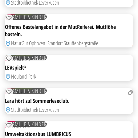
Stadtbibliothek Leverkusen
22
AUG
KOSTENLOS
FAMILIE & KINDER
SA
11:00 UHR
ZUR MERKLISTE HINZUFÜGEN
Offenes Bastelangebot in der MutReiferei. Mutflöhe
basteln.
HIGHLIGHT
NaturGut Ophoven. Standort Stauffenbergstraße.
23
AUG
KOSTENLOS
FAMILIE & KINDER
SO
11:00 UHR
ZUR MERKLISTE HINZUFÜGEN
LEVspielt³
Neuland-Park
25
AUG
KOSTENLOS
FAMILIE & KINDER
DI
16:00 UHR
ZUR MERKLISTE HINZUFÜGEN
Lara hört zu! Sommerleseclub.
Stadtbibliothek Leverkusen
26
AUG
FAMILIE & KINDER
MI
10:30 UHR
ZUR MERKLISTE HINZUFÜGEN
Umweltaktionsbus LUMBRICUS