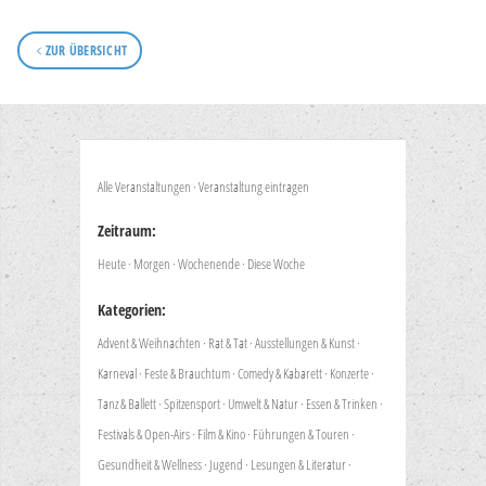
ZUR ÜBERSICHT
Alle Veranstaltungen
·
Veranstaltung eintragen
Zeitraum:
Heute
·
Morgen
·
Wochenende
·
Diese Woche
Kategorien:
Advent & Weihnachten
·
Rat & Tat
·
Ausstellungen & Kunst
·
Karneval
·
Feste & Brauchtum
·
Comedy & Kabarett
·
Konzerte
·
Tanz & Ballett
·
Spitzensport
·
Umwelt & Natur
·
Essen & Trinken
·
Festivals & Open-Airs
·
Film & Kino
·
Führungen & Touren
·
Gesundheit & Wellness
·
Jugend
·
Lesungen & Literatur
·