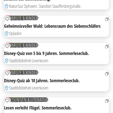
NaturGut Ophoven. Standort Stauffenbergstraße.
15
AUG
KOSTENLOS
FAMILIE & KINDER
SA
15:00 UHR
ZUR MERKLISTE HINZUFÜGEN
Geheimnisvoller Wald: Lebensraum des Siebenschläfers
Opladen
18
AUG
KOSTENLOS
FAMILIE & KINDER
DI
12:00 UHR
ZUR MERKLISTE HINZUFÜGEN
Disney-Quiz von 5 bis 9 Jahren. Sommerleseclub.
Stadtbibliothek Leverkusen
18
AUG
KOSTENLOS
FAMILIE & KINDER
DI
15:00 UHR
ZUR MERKLISTE HINZUFÜGEN
Disney-Quiz ab 10 Jahren. Sommerleseclub.
Stadtbibliothek Leverkusen
20
AUG
KOSTENLOS
LESUNGEN & LITERATUR
DO
16:00 UHR
ZUR MERKLISTE HINZUFÜGEN
Lesen verleiht Flügel. Sommerleseclub.