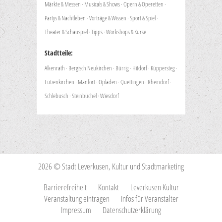
Märkte & Messen
·
Musicals & Shows
·
Opern & Operetten
·
Partys & Nachtleben
·
Vorträge & Wissen
·
Sport & Spiel
·
Theater & Schauspiel
·
Tipps
·
Workshops & Kurse
Stadtteile:
Alkenrath
·
Bergisch Neukirchen
·
Bürrig
·
Hitdorf
·
Küppersteg
·
Lützenkirchen
·
Manfort
·
Opladen
·
Quettingen
·
Rheindorf
·
Schlebusch
·
Steinbüchel
·
Wiesdorf
2026 © Stadt Leverkusen, Kultur und Stadtmarketing
Barrierefreiheit
Kontakt
Leverkusen Kultur
Veranstaltung eintragen
Infos für Veranstalter
Impressum
Datenschutzerklärung