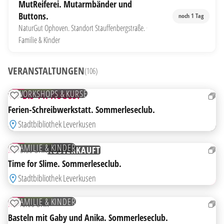
MutReiferei. Mutarmbänder und
Buttons.
noch 1 Tag
NaturGut Ophoven. Standort Stauffenbergstraße.
·
Familie & Kinder
AB
VERANSTALTUNGEN
(106)
10
AUG
KOSTENLOS
WORKSHOPS & KURSE
10. BIS 14. AUGUST
ZUR MERKLISTE HINZUFÜGEN
Ferien-Schreibwerkstatt. Sommerleseclub.
Stadtbibliothek Leverkusen
11
AUG
KOSTENLOS
FAMILIE & KINDER
DI
15:30 UHR
AUSVERKAUFT
ZUR MERKLISTE HINZUFÜGEN
Time for Slime. Sommerleseclub.
Stadtbibliothek Leverkusen
12
AUG
KOSTENLOS
FAMILIE & KINDER
MI
16:00 UHR
ZUR MERKLISTE HINZUFÜGEN
Basteln mit Gaby und Anika. Sommerleseclub.