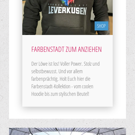
SHOP
FARBENSTADT ZUM ANZIEHEN
Der Löwe ist los! Voller Power. Stolz und
selbstbewusst. Und vor allem
farbenprächtig. Holt Euch hier die
Farbenstadt-Kollektion - vom coolen
Hoodie bis zum stylischen Beutel!