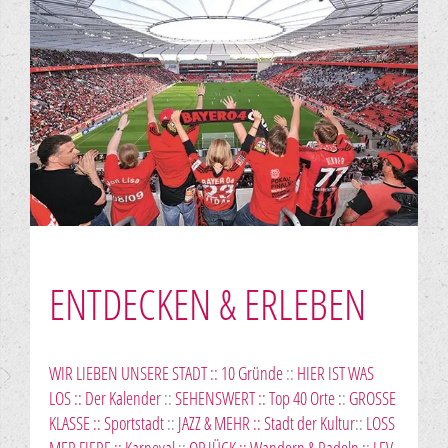
ENTDECKEN & ERLEBEN
WIR LIEBEN UNSERE STADT :: 10 Gründe
::
HIER IST WAS
LOS :: Der Kalender
::
SEHENSWERT :: Top 40 Orte :
:
GROSSE
KLASSE :: Sportstadt
::
JAZZ & MEHR :: Stadt der Kultur
::
LOSS
MER FIERE :: Karneval
::
OP JÜCK :: Wandern & Radeln :
:
LEV