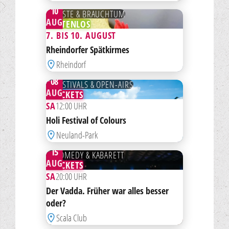
BIS
10
FESTE & BRAUCHTUM
AUG
KOSTENLOS
7. BIS 10. AUGUST
ZUR MERKLISTE HINZUFÜGEN
Rheindorfer Spätkirmes
Rheindorf
08
FESTIVALS & OPEN-AIRS
AUG
TICKETS
SA
12:00 UHR
ZUR MERKLISTE HINZUFÜGEN
Holi Festival of Colours
Neuland-Park
15
COMEDY & KABARETT
AUG
TICKETS
SA
20:00 UHR
ZUR MERKLISTE HINZUFÜGEN
Der Vadda. Früher war alles besser
oder?
Scala Club