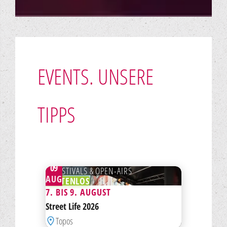
EVENTS. UNSERE
TIPPS
BIS
09
FESTIVALS & OPEN-AIRS
AUG
KOSTENLOS
7. BIS 9. AUGUST
ZUR MERKLISTE HINZUFÜGEN
Street Life 2026
Topos