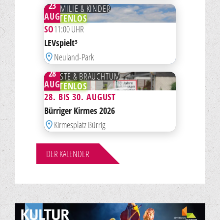
23
FAMILIE & KINDER
AUG
KOSTENLOS
SO
11:00 UHR
ZUR MERKLISTE HINZUFÜGEN
LEVspielt³
Neuland-Park
AB
28
FESTE & BRAUCHTUM
AUG
KOSTENLOS
28. BIS 30. AUGUST
ZUR MERKLISTE HINZUFÜGEN
Bürriger Kirmes 2026
Kirmesplatz Bürrig
DER KALENDER