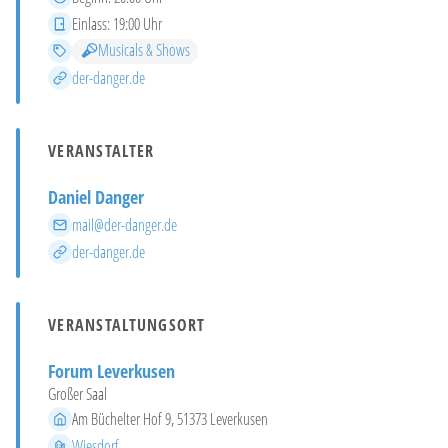
Einlass
Einlass:
19:00 Uhr
Kategorien
Musicals & Shows
Mehr Infos
der-danger.de
VERANSTALTER
Daniel Danger
E-Mail
mail@der-danger.de
Website
der-danger.de
VERANSTALTUNGSORT
Forum Leverkusen
Großer Saal
Adresse
Am Büchelter Hof 9, 51373 Leverkusen
Stadtteil
Wiesdorf