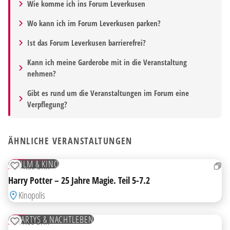
Wie komme ich ins Forum Leverkusen
Wo kann ich im Forum Leverkusen parken?
Ist das Forum Leverkusen barrierefrei?
Kann ich meine Garderobe mit in die Veranstaltung
nehmen?
Gibt es rund um die Veranstaltungen im Forum eine
Verpflegung?
ÄHNLICHE VERANSTALTUNGEN
30
AUG
TICKETS
FILM & KINO
SO
11:30 UHR
ZUR MERKLISTE HINZUFÜGEN
Harry Potter – 25 Jahre Magie. Teil 5-7.2
Kinopolis
22
AUG
PARTYS & NACHTLEBEN
SA
21:00 UHR
ZUR MERKLISTE HINZUFÜGEN