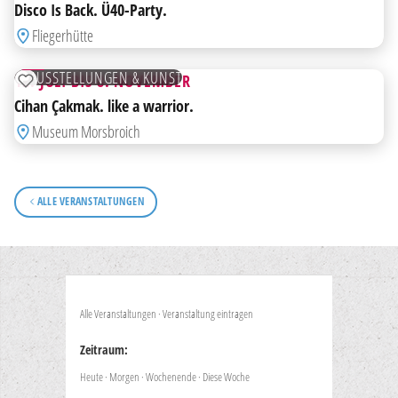
Disco Is Back. Ü40-Party.
BIS
Fliegerhütte
08
NOV
AUSSTELLUNGEN & KUNST
12. JULI BIS 8. NOVEMBER
ZUR MERKLISTE HINZUFÜGEN
Cihan Çakmak. like a warrior.
Museum Morsbroich
ALLE VERANSTALTUNGEN
Alle Veranstaltungen
·
Veranstaltung eintragen
Zeitraum:
Heute
·
Morgen
·
Wochenende
·
Diese Woche