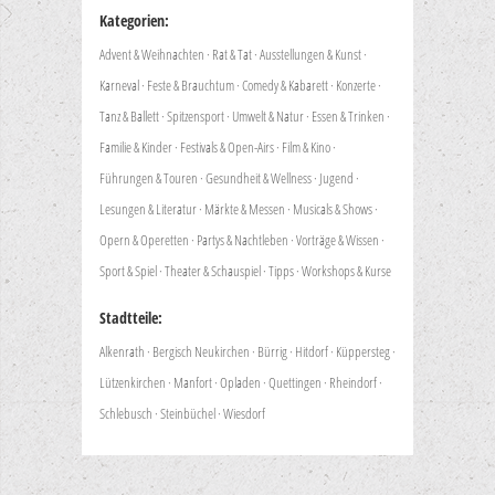
Kategorien:
Advent & Weihnachten
·
Rat & Tat
·
Ausstellungen & Kunst
·
Karneval
·
Feste & Brauchtum
·
Comedy & Kabarett
·
Konzerte
·
Tanz & Ballett
·
Spitzensport
·
Umwelt & Natur
·
Essen & Trinken
·
Familie & Kinder
·
Festivals & Open-Airs
·
Film & Kino
·
Führungen & Touren
·
Gesundheit & Wellness
·
Jugend
·
Lesungen & Literatur
·
Märkte & Messen
·
Musicals & Shows
·
Opern & Operetten
·
Partys & Nachtleben
·
Vorträge & Wissen
·
Sport & Spiel
·
Theater & Schauspiel
·
Tipps
·
Workshops & Kurse
Stadtteile:
Alkenrath
·
Bergisch Neukirchen
·
Bürrig
·
Hitdorf
·
Küppersteg
·
Lützenkirchen
·
Manfort
·
Opladen
·
Quettingen
·
Rheindorf
·
Schlebusch
·
Steinbüchel
·
Wiesdorf