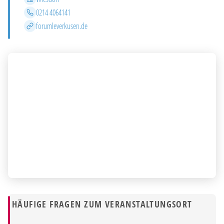
Telefon
0214 4064141
Website
forumleverkusen.de
HÄUFIGE FRAGEN ZUM VERANSTALTUNGSORT