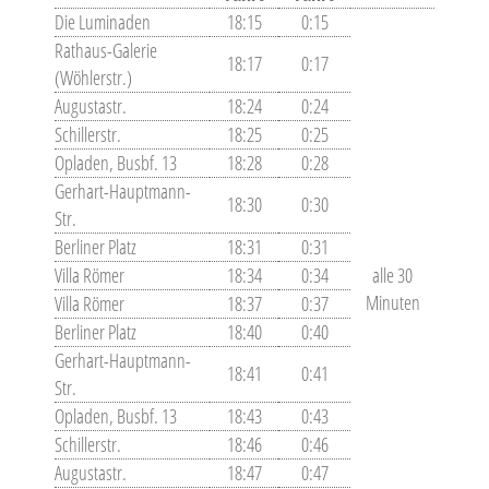
Die Luminaden
18:15
0:15
Rathaus-Galerie
18:17
0:17
(Wöhlerstr.)
Augustastr.
18:24
0:24
Schillerstr.
18:25
0:25
Opladen, Busbf. 13
18:28
0:28
Gerhart-Hauptmann-
18:30
0:30
Str.
Berliner Platz
18:31
0:31
Villa Römer
18:34
0:34
alle 30
Minuten
Villa Römer
18:37
0:37
Berliner Platz
18:40
0:40
Gerhart-Hauptmann-
18:41
0:41
Str.
Opladen, Busbf. 13
18:43
0:43
Schillerstr.
18:46
0:46
Augustastr.
18:47
0:47