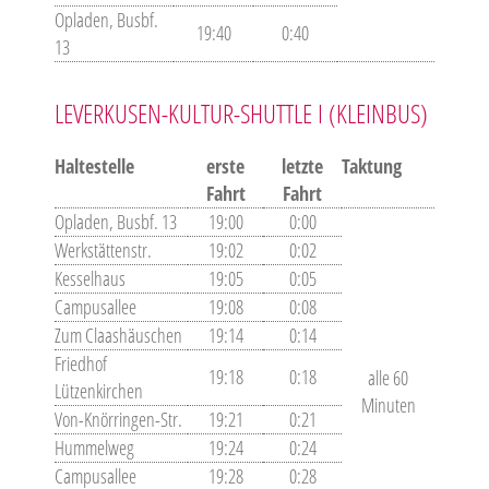
Opladen, Busbf.
19:40
0:40
13
LEVERKUSEN-KULTUR-SHUTTLE I (KLEINBUS)
Haltestelle
erste
letzte
Taktung
Fahrt
Fahrt
Opladen, Busbf. 13
19:00
0:00
Werkstättenstr.
19:02
0:02
Kesselhaus
19:05
0:05
Campusallee
19:08
0:08
Zum Claashäuschen
19:14
0:14
Friedhof
19:18
0:18
alle 60
Lützenkirchen
Minuten
Von-Knörringen-Str.
19:21
0:21
Hummelweg
19:24
0:24
Campusallee
19:28
0:28