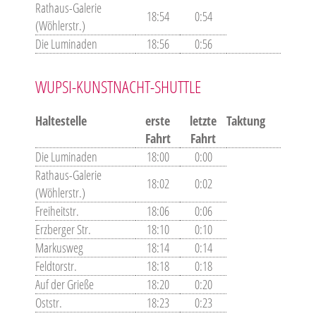
Rathaus-Galerie
18:54
0:54
(Wöhlerstr.)
Die Luminaden
18:56
0:56
WUPSI-KUNSTNACHT-SHUTTLE
Haltestelle
erste
letzte
Taktung
Fahrt
Fahrt
Die Luminaden
18:00
0:00
Rathaus-Galerie
18:02
0:02
(Wöhlerstr.)
Freiheitstr.
18:06
0:06
Erzberger Str.
18:10
0:10
Markusweg
18:14
0:14
Feldtorstr.
18:18
0:18
Auf der Grieße
18:20
0:20
Oststr.
18:23
0:23