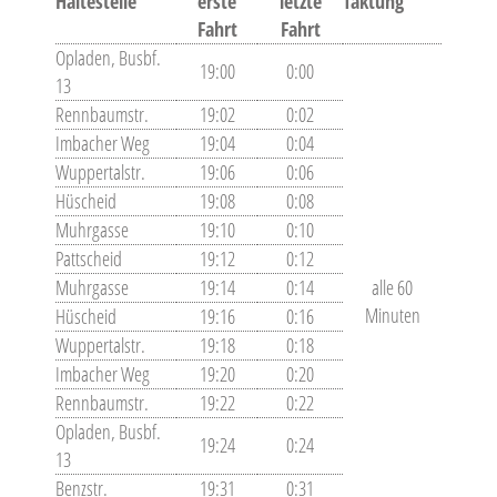
Haltestelle
erste
letzte
Taktung
Fahrt
Fahrt
Opladen, Busbf.
19:00
0:00
13
Rennbaumstr.
19:02
0:02
Imbacher Weg
19:04
0:04
Wuppertalstr.
19:06
0:06
Hüscheid
19:08
0:08
Muhrgasse
19:10
0:10
Pattscheid
19:12
0:12
Muhrgasse
19:14
0:14
alle 60
Minuten
Hüscheid
19:16
0:16
Wuppertalstr.
19:18
0:18
Imbacher Weg
19:20
0:20
Rennbaumstr.
19:22
0:22
Opladen, Busbf.
19:24
0:24
13
Benzstr.
19:31
0:31