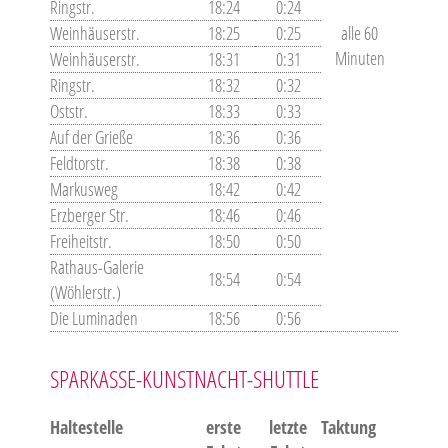
Ringstr.
18:24
0:24
Weinhäuserstr.
18:25
0:25
alle 60
Minuten
Weinhäuserstr.
18:31
0:31
Ringstr.
18:32
0:32
Oststr.
18:33
0:33
Auf der Grieße
18:36
0:36
Feldtorstr.
18:38
0:38
Markusweg
18:42
0:42
Erzberger Str.
18:46
0:46
Freiheitstr.
18:50
0:50
Rathaus-Galerie
18:54
0:54
(Wöhlerstr.)
Die Luminaden
18:56
0:56
SPARKASSE-KUNSTNACHT-SHUTTLE
Haltestelle
erste
letzte
Taktung