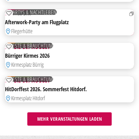
AUG
TICKETS
PARTYS & NACHTLEBEN
DO
17:00 UHR
ZUR MERKLISTE HINZUFÜGEN
HIGHLIGHT
Afterwork-Party am Flugplatz
AB
Fliegerhütte
28
AUG
KOSTENLOS
FESTE & BRAUCHTUM
28. BIS 30. AUGUST
ZUR MERKLISTE HINZUFÜGEN
HIGHLIGHT
Bürriger Kirmes 2026
AB
Kirmesplatz Bürrig
28
AUG
KOSTENLOS
FESTE & BRAUCHTUM
28. BIS 30. AUGUST
ZUR MERKLISTE HINZUFÜGEN
HitDorffest 2026. Sommerfest Hitdorf.
Kirmesplatz Hitdorf
MEHR VERANSTALTUNGEN LADEN