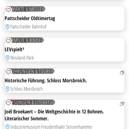
AUG
MÄRKTE & MESSEN
SO
11:00 UHR
ZUR MERKLISTE HINZUFÜGEN
Pattscheider Oldtimertag
HIGHLIGHT
Pattscheider Bahnhof
23
AUG
KOSTENLOS
FAMILIE & KINDER
SO
11:00 UHR
ZUR MERKLISTE HINZUFÜGEN
LEVspielt³
Neuland-Park
23
AUG
FÜHRUNGEN & TOUREN
SO
15:00 UHR
ZUR MERKLISTE HINZUFÜGEN
Historische Führung. Schloss Morsbroich.
Schloss Morsbroich
24
AUG
TICKETS
LESUNGEN & LITERATUR
MO
19:30 UHR
ZUR MERKLISTE HINZUFÜGEN
Joël Broekaert – Die Weltgeschichte in 12 Bohnen.
Literarischer Sommer.
Industriemuseum Freudenthaler Sensenhammer
27