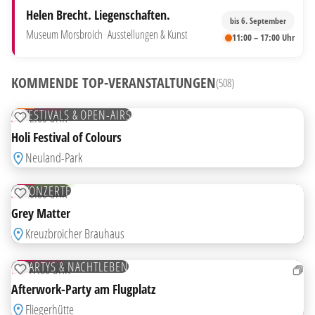
Helen Brecht. Liegenschaften.
bis 6. September
Museum Morsbroich
·
Ausstellungen & Kunst
11:00 – 17:00 Uhr
HIGHLIGHT
KOMMENDE TOP-VERANSTALTUNGEN
(508)
08
AUG
TICKETS
FESTIVALS & OPEN-AIRS
SA
12:00 UHR
ZUR MERKLISTE HINZUFÜGEN
Holi Festival of Colours
Neuland-Park
08
AUG
KOSTENLOS
KONZERTE
SA
20:00 UHR
ZUR MERKLISTE HINZUFÜGEN
Grey Matter
Kreuzbroicher Brauhaus
13
AUG
TICKETS
PARTYS & NACHTLEBEN
DO
17:00 UHR
ZUR MERKLISTE HINZUFÜGEN
Afterwork-Party am Flugplatz
HIGHLIGHT
Fliegerhütte
15