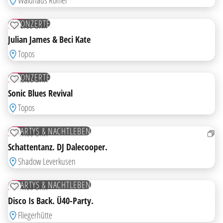
Waldhaus Römer
21
AUG
KONZERTE
FR
20:00 UHR
ZUR MERKLISTE HINZUFÜGEN
Julian James & Beci Kate
Topos
22
AUG
KONZERTE
SA
20:00 UHR
ZUR MERKLISTE HINZUFÜGEN
Sonic Blues Revival
Topos
22
AUG
PARTYS & NACHTLEBEN
SA
21:00 UHR
ZUR MERKLISTE HINZUFÜGEN
Schattentanz. DJ Dalecooper.
Shadow Leverkusen
22
AUG
PARTYS & NACHTLEBEN
SA
21:00 UHR
ZUR MERKLISTE HINZUFÜGEN
Disco Is Back. Ü40-Party.
Fliegerhütte
23