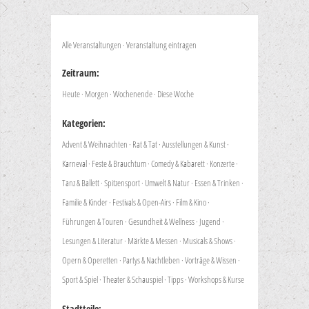
Alle Veranstaltungen
·
Veranstaltung eintragen
Zeitraum:
Heute
·
Morgen
·
Wochenende
·
Diese Woche
Kategorien:
Advent & Weihnachten
·
Rat & Tat
·
Ausstellungen & Kunst
·
Karneval
·
Feste & Brauchtum
·
Comedy & Kabarett
·
Konzerte
·
Tanz & Ballett
·
Spitzensport
·
Umwelt & Natur
·
Essen & Trinken
·
Familie & Kinder
·
Festivals & Open-Airs
·
Film & Kino
·
Führungen & Touren
·
Gesundheit & Wellness
·
Jugend
·
Lesungen & Literatur
·
Märkte & Messen
·
Musicals & Shows
·
Opern & Operetten
·
Partys & Nachtleben
·
Vorträge & Wissen
·
Sport & Spiel
·
Theater & Schauspiel
·
Tipps
·
Workshops & Kurse
Stadtteile: