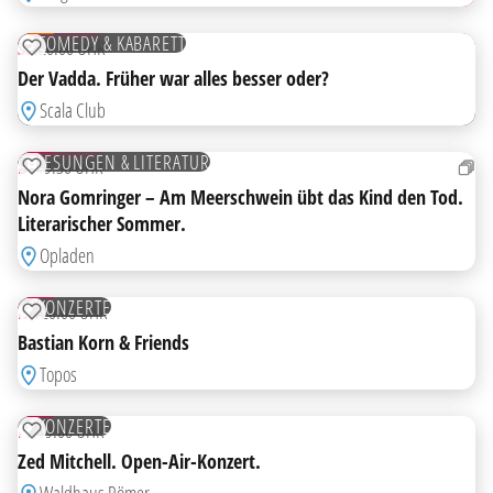
AUG
TICKETS
COMEDY & KABARETT
SA
20:00 UHR
ZUR MERKLISTE HINZUFÜGEN
Der Vadda. Früher war alles besser oder?
Scala Club
18
AUG
TICKETS
LESUNGEN & LITERATUR
DI
19:30 UHR
ZUR MERKLISTE HINZUFÜGEN
Nora Gomringer – Am Meerschwein übt das Kind den Tod.
Literarischer Sommer.
Opladen
19
AUG
KONZERTE
MI
20:00 UHR
ZUR MERKLISTE HINZUFÜGEN
Bastian Korn & Friends
Topos
21
AUG
KONZERTE
FR
19:00 UHR
ZUR MERKLISTE HINZUFÜGEN
Zed Mitchell. Open-Air-Konzert.