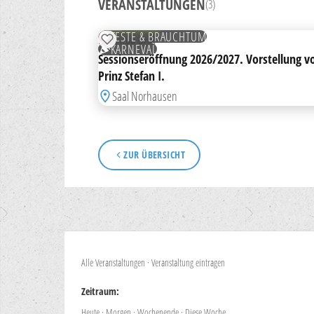
VERANSTALTUNGEN
(3)
11
NOV
KOSTENLOS
FESTE & BRAUCHTUM
MI
11:00 UHR
ZUR MERKLISTE HINZUFÜGEN
KARNEVAL
Sessionseröffnung 2026/2027. Vorstellung v
Prinz Stefan I.
Saal Norhausen
ZUR ÜBERSICHT
Alle Veranstaltungen
·
Veranstaltung eintragen
Zeitraum:
Heute
·
Morgen
·
Wochenende
·
Diese Woche