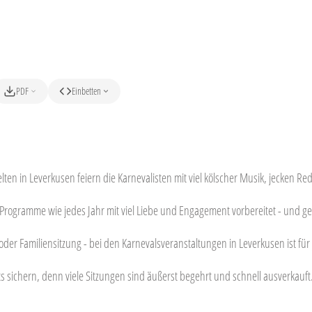
PDF
Einbetten
zelten in Leverkusen feiern die Karnevalisten mit viel kölscher Musik, jecken
 Programme wie jedes Jahr mit viel Liebe und Engagement vorbereitet - und
der Familiensitzung - bei den Karnevalsveranstaltungen in Leverkusen ist für
ets sichern, denn viele Sitzungen sind äußerst begehrt und schnell ausverkauft
HIGHLIGHT
HIG