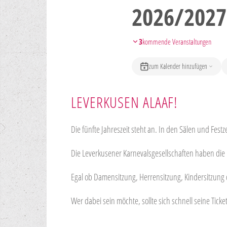
2026/2027
3
kommende Veranstaltungen
zum Kalender hinzufügen
LEVERKUSEN ALAAF!
Die fünfte Jahreszeit steht an. In den Sälen und Fest
Die Leverkusener Karnevalsgesellschaften haben die
Egal ob Damensitzung, Herrensitzung, Kindersitzung o
Wer dabei sein möchte, sollte sich schnell seine Tick
HIGHLIGHT