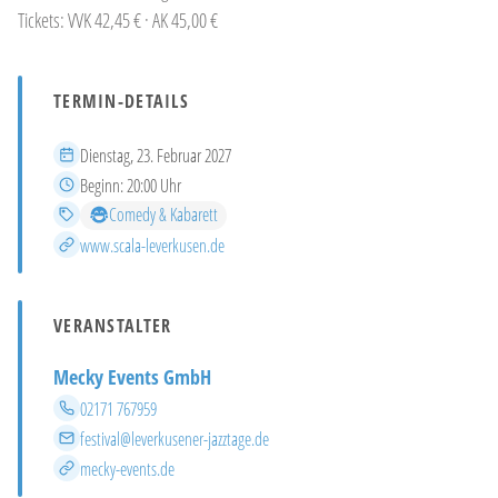
Tickets: VVK 42,45 € · AK 45,00 €
TERMIN-DETAILS
Datum
Dienstag, 23. Februar 2027
Beginn
Beginn:
20:00 Uhr
Kategorien
Comedy & Kabarett
Mehr Infos
www.scala-leverkusen.de
VERANSTALTER
Mecky Events GmbH
Telefon
02171 767959
E-Mail
festival@leverkusener-jazztage.de
Website
mecky-events.de