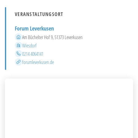
VERANSTALTUNGSORT
Forum Leverkusen
Adresse
Am Büchelter Hof 9, 51373 Leverkusen
Stadtteil
Wiesdorf
Telefon
0214 4064141
Website
forumleverkusen.de