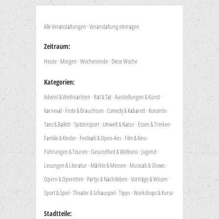
Alle Veranstaltungen
·
Veranstaltung eintragen
Zeitraum:
Heute
·
Morgen
·
Wochenende
·
Diese Woche
Kategorien:
Advent & Weihnachten
·
Rat & Tat
·
Ausstellungen & Kunst
·
Karneval
·
Feste & Brauchtum
·
Comedy & Kabarett
·
Konzerte
·
Tanz & Ballett
·
Spitzensport
·
Umwelt & Natur
·
Essen & Trinken
·
Familie & Kinder
·
Festivals & Open-Airs
·
Film & Kino
·
Führungen & Touren
·
Gesundheit & Wellness
·
Jugend
·
Lesungen & Literatur
·
Märkte & Messen
·
Musicals & Shows
·
Opern & Operetten
·
Partys & Nachtleben
·
Vorträge & Wissen
·
Sport & Spiel
·
Theater & Schauspiel
·
Tipps
·
Workshops & Kurse
Stadtteile: