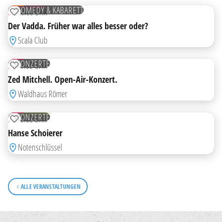
TICKETS
COMEDY & KABARETT
SA
20:00 UHR
ZUR MERKLISTE HINZUFÜGEN
Der Vadda. Früher war alles besser oder?
Scala Club
21
AUG
KONZERTE
FR
19:00 UHR
ZUR MERKLISTE HINZUFÜGEN
Zed Mitchell. Open-Air-Konzert.
Waldhaus Römer
28
AUG
KOSTENLOS
KONZERTE
FR
20:00 UHR
ZUR MERKLISTE HINZUFÜGEN
Hanse Schoierer
Notenschlüssel
ALLE VERANSTALTUNGEN