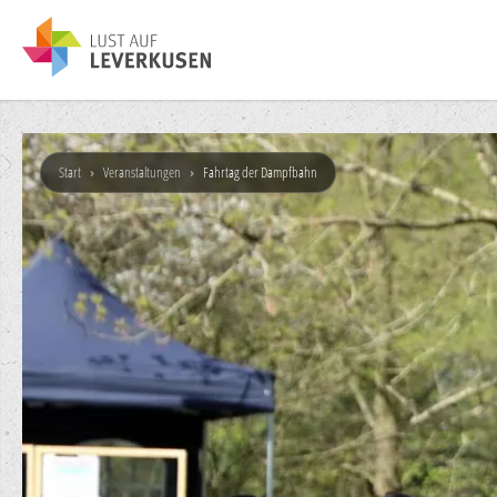
Start
›
Veranstaltungen
›
Fahrtag der Dampfbahn