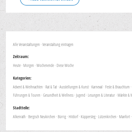
Alle Veranstaltungen
·
Veranstaltung eintragen
Zeitraum:
Heute
·
Morgen
·
Wochenende
·
Diese Woche
Kategorien:
Advent & Weihnachten
·
Rat & Tat
·
Ausstellungen & Kunst
·
Karneval
·
Feste & Brauchtum
Führungen & Touren
·
Gesundheit & Wellness
·
Jugend
·
Lesungen & Literatur
·
Märkte & 
Stadtteile:
Alkenrath
·
Bergisch Neukirchen
·
Bürrig
·
Hitdorf
·
Küppersteg
·
Lützenkirchen
·
Manfort