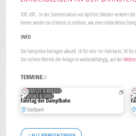
Töff, töff… In der Sommersaison von April bis Oktober verkehrt 
immer wieder ein Erlebnis zu erleben, wie eine relativ kleine Da
INFO
Die Fahrpreise betragen aktuell: 1€ für eine 1er-Fahrkarte, 5€ für 
Der sichere Betrieb der Anlage ist wetterabhängig, auf der
Websei
TERMINE
(2)
06
0
SEP
O
FAMILIE & KINDER
SO
11:00 UHR
S
ZUR MERKLISTE HINZUFÜGEN
SPORT & SPIEL
Fahrtag der Dampfbahn
Fa
Stadtpark
ALLE VERANSTALTUNGEN