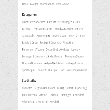
Heute
·
Morgen
·
Wochenende
·
Diese Woche
Kategorien:
Advent & Weihnachten
·
Rat & Tat
·
Ausstellungen & Kunst
·
Karneval
·
Feste & Brauchtum
·
Comedy & Kabarett
·
Konzerte
·
Tanz & Ballett
·
Spitzensport
·
Umwelt & Natur
·
Essen & Trinken
·
Familie & Kinder
·
Festivals & Open-Airs
·
Film & Kino
·
Führungen & Touren
·
Gesundheit & Wellness
·
Jugend
·
Lesungen & Literatur
·
Märkte & Messen
·
Musicals & Shows
·
Opern & Operetten
·
Partys & Nachtleben
·
Vorträge & Wissen
·
Sport & Spiel
·
Theater & Schauspiel
·
Tipps
·
Workshops & Kurse
Stadtteile:
Alkenrath
·
Bergisch Neukirchen
·
Bürrig
·
Hitdorf
·
Küppersteg
·
Lützenkirchen
·
Manfort
·
Opladen
·
Quettingen
·
Rheindorf
·
Schlebusch
·
Steinbüchel
·
Wiesdorf