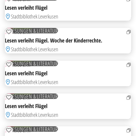
ZUR MERKLISTE HINZUFÜGEN
Lesen verleiht Flügel
Stadtbibliothek Leverkusen
17
SEP
KOSTENLOS
LESUNGEN & LITERATUR
DO
16:00 UHR
ZUR MERKLISTE HINZUFÜGEN
Lesen verleiht Flügel. Woche der Kinderrechte.
Stadtbibliothek Leverkusen
24
SEP
KOSTENLOS
LESUNGEN & LITERATUR
DO
16:00 UHR
ZUR MERKLISTE HINZUFÜGEN
Lesen verleiht Flügel
Stadtbibliothek Leverkusen
01
OKT
KOSTENLOS
LESUNGEN & LITERATUR
DO
16:00 UHR
ZUR MERKLISTE HINZUFÜGEN
Lesen verleiht Flügel
Stadtbibliothek Leverkusen
08
OKT
KOSTENLOS
LESUNGEN & LITERATUR
DO
16:00 UHR
ZUR MERKLISTE HINZUFÜGEN