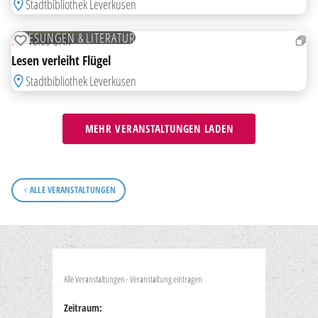
Stadtbibliothek Leverkusen
10
DEZ
KOSTENLOS
LESUNGEN & LITERATUR
DO
16:00 UHR
ZUR MERKLISTE HINZUFÜGEN
Lesen verleiht Flügel
Stadtbibliothek Leverkusen
MEHR VERANSTALTUNGEN LADEN
ALLE VERANSTALTUNGEN
Alle Veranstaltungen
·
Veranstaltung eintragen
Zeitraum: