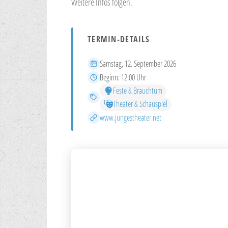
Weitere Infos folgen.
TERMIN-DETAILS
Datum
Samstag, 12. September 2026
Beginn
Beginn:
12:00 Uhr
Feste & Brauchtum
Kategorien
Theater & Schauspiel
Mehr Infos
www.jungestheater.net