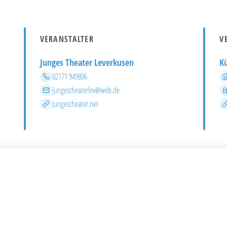
VERANSTALTER
V
Junges Theater Leverkusen
Kü
Telefon
02171 949806
E-Mail
jungestheaterlev@web.de
Website
jungestheater.net