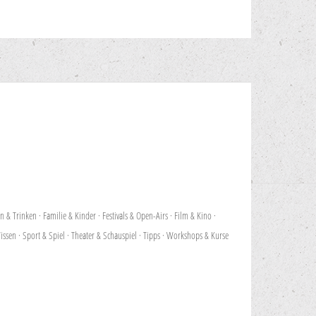
en & Trinken
·
Familie & Kinder
·
Festivals & Open-Airs
·
Film & Kino
·
issen
·
Sport & Spiel
·
Theater & Schauspiel
·
Tipps
·
Workshops & Kurse