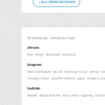
ALLE VERANSTALTUNGEN
Alle Veranstaltungen
·
Veranstaltung eintragen
Zeitraum:
Heute
·
Morgen
·
Wochenende
·
Diese Woche
Kategorien:
Advent & Weihnachten
·
Rat & Tat
·
Ausstellungen & Kunst
·
Karneval
·
Fes
Führungen & Touren
·
Gesundheit & Wellness
·
Jugend
·
Lesungen & Liter
Stadtteile:
Alkenrath
·
Bergisch Neukirchen
·
Bürrig
·
Hitdorf
·
Küppersteg
·
Lützenkir