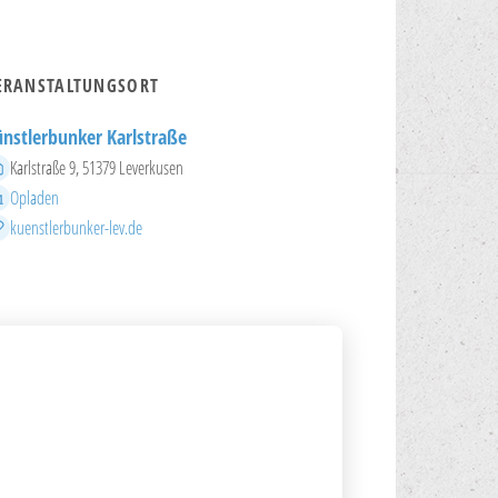
ERANSTALTUNGSORT
nstlerbunker Karlstraße
Adresse
Karlstraße 9, 51379 Leverkusen
Stadtteil
Opladen
Website
kuenstlerbunker-lev.de