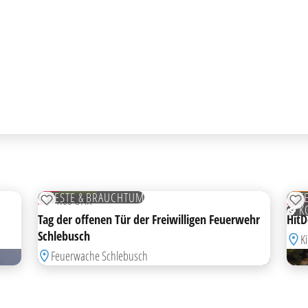
HIG
AB
29
28
AUG
AU
KOSTENLOS
KOS
FESTE & BRAUCHTUM
F
SA
11:00 UHR
28.
ZUR MERKLISTE HINZUFÜGEN
ZU
K
Tag der offenen Tür der Freiwilligen Feuerwehr
HitD
Schlebusch
K
Feuerwache Schlebusch