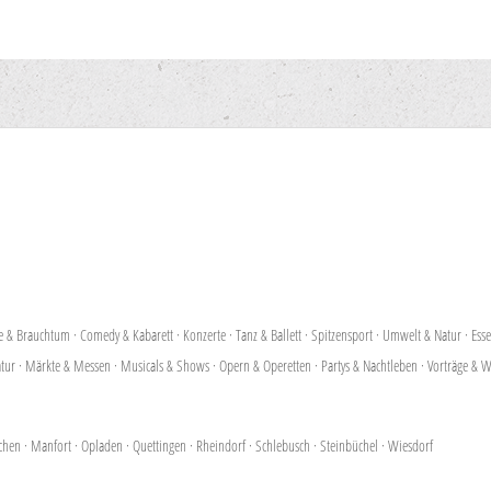
te & Brauchtum
·
Comedy & Kabarett
·
Konzerte
·
Tanz & Ballett
·
Spitzensport
·
Umwelt & Natur
·
Ess
atur
·
Märkte & Messen
·
Musicals & Shows
·
Opern & Operetten
·
Partys & Nachtleben
·
Vorträge & W
chen
·
Manfort
·
Opladen
·
Quettingen
·
Rheindorf
·
Schlebusch
·
Steinbüchel
·
Wiesdorf