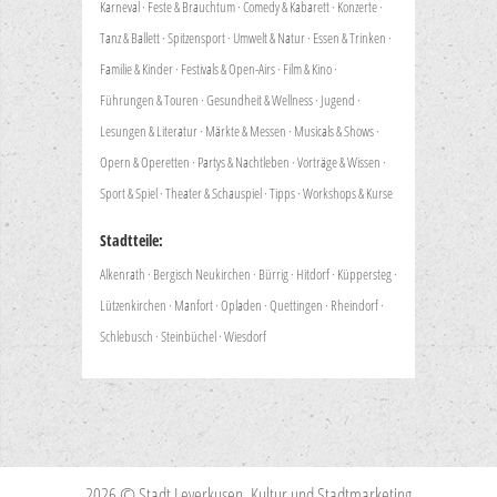
Karneval
·
Feste & Brauchtum
·
Comedy & Kabarett
·
Konzerte
·
Tanz & Ballett
·
Spitzensport
·
Umwelt & Natur
·
Essen & Trinken
·
Familie & Kinder
·
Festivals & Open-Airs
·
Film & Kino
·
Führungen & Touren
·
Gesundheit & Wellness
·
Jugend
·
Lesungen & Literatur
·
Märkte & Messen
·
Musicals & Shows
·
Opern & Operetten
·
Partys & Nachtleben
·
Vorträge & Wissen
·
Sport & Spiel
·
Theater & Schauspiel
·
Tipps
·
Workshops & Kurse
Stadtteile:
Alkenrath
·
Bergisch Neukirchen
·
Bürrig
·
Hitdorf
·
Küppersteg
·
Lützenkirchen
·
Manfort
·
Opladen
·
Quettingen
·
Rheindorf
·
Schlebusch
·
Steinbüchel
·
Wiesdorf
2026 © Stadt Leverkusen, Kultur und Stadtmarketing