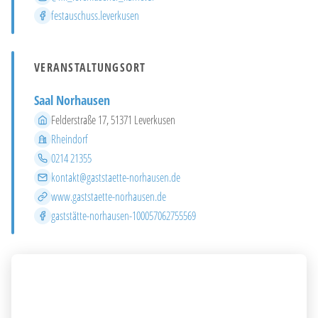
Facebook
festauschuss.leverkusen
VERANSTALTUNGSORT
Saal Norhausen
Adresse
Felderstraße 17, 51371 Leverkusen
Stadtteil
Rheindorf
Telefon
0214 21355
E-Mail
kontakt@gaststaette-norhausen.de
Website
www.gaststaette-norhausen.de
Facebook
gaststätte-norhausen-100057062755569