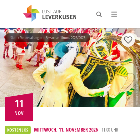
Start
›
Veranstaltungen
›
Sessionseröffnung 2026/2027
ZUR M
© Hendrik Neubauer / Stadtmarketing Leverkusen
11
NOV
MITTWOCH, 11. NOVEMBER 2026
11:00 UHR
KOSTENLOS