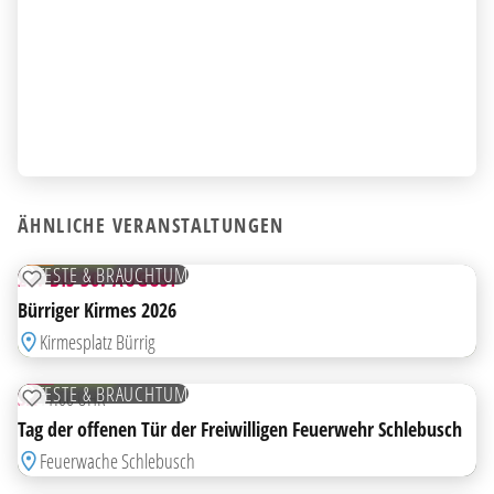
HIGHLIGHT
AB
ÄHNLICHE VERANSTALTUNGEN
28
AUG
KOSTENLOS
FESTE & BRAUCHTUM
28. BIS 30. AUGUST
ZUR MERKLISTE HINZUFÜGEN
Bürriger Kirmes 2026
Kirmesplatz Bürrig
29
AUG
KOSTENLOS
FESTE & BRAUCHTUM
SA
11:00 UHR
ZUR MERKLISTE HINZUFÜGEN
HIGHLIGHT
Tag der offenen Tür der Freiwilligen Feuerwehr Schlebusch
AB
Feuerwache Schlebusch
28
AUG
KOSTENLOS