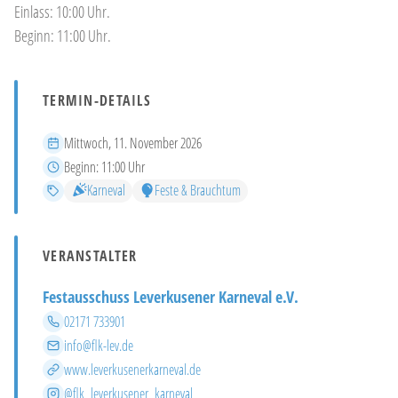
Einlass: 10:00 Uhr.
Beginn: 11:00 Uhr.
TERMIN-DETAILS
Datum
Mittwoch, 11. November 2026
Beginn
Beginn:
11:00 Uhr
Kategorien
Karneval
Feste & Brauchtum
VERANSTALTER
Festausschuss Leverkusener Karneval e.V.
Telefon
02171 733901
E-Mail
info@flk-lev.de
Website
www.leverkusenerkarneval.de
Instagram
@flk_leverkusener_karneval