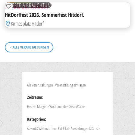
FESTE & BRAUCHTUM
28. BIS 30. AUGUST
ZUR MERKLISTE HINZUFÜGEN
HitDorffest 2026. Sommerfest Hitdorf.
Kirmesplatz Hitdorf
ALLE VERANSTALTUNGEN
Alle Veranstaltungen
·
Veranstaltung eintragen
Zeitraum:
Heute
·
Morgen
·
Wochenende
·
Diese Woche
Kategorien:
Advent & Weihnachten
·
Rat & Tat
·
Ausstellungen & Kunst
·