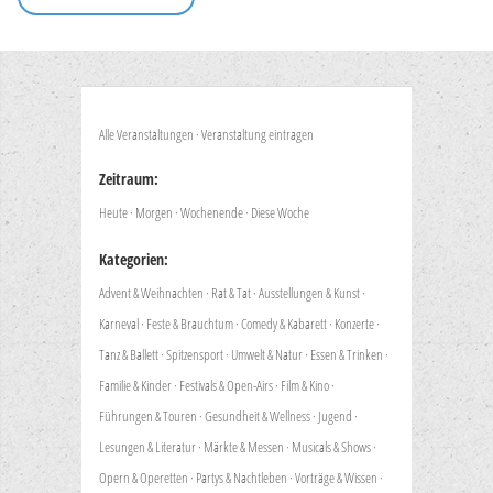
Alle Veranstaltungen
·
Veranstaltung eintragen
Zeitraum:
Heute
·
Morgen
·
Wochenende
·
Diese Woche
Kategorien:
Advent & Weihnachten
·
Rat & Tat
·
Ausstellungen & Kunst
·
Karneval
·
Feste & Brauchtum
·
Comedy & Kabarett
·
Konzerte
·
Tanz & Ballett
·
Spitzensport
·
Umwelt & Natur
·
Essen & Trinken
·
Familie & Kinder
·
Festivals & Open-Airs
·
Film & Kino
·
Führungen & Touren
·
Gesundheit & Wellness
·
Jugend
·
Lesungen & Literatur
·
Märkte & Messen
·
Musicals & Shows
·
Opern & Operetten
·
Partys & Nachtleben
·
Vorträge & Wissen
·