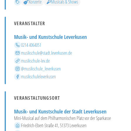
Kategorien
Konzerte
Musicals & Shows
VERANSTALTER
Musik- und Kunstschule Leverkusen
Telefon
0214 4064051
E-Mail
musikschule@stadt.leverkusen.de
Website
musikschule-lev.de
Instagram
@musikschule_leverkusen
Facebook
musikschuleleverkusen
VERANSTALTUNGSORT
Musik- und Kunstschule der Stadt Leverkusen
Mini-Musical auf dem Philharmonischen Platz vor der Sparkasse
Adresse
Friedrich-Ebert-Straße 41, 51373 Leverkusen