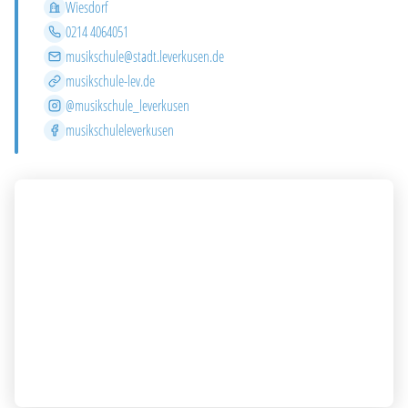
Stadtteil
Wiesdorf
Telefon
0214 4064051
E-Mail
musikschule@stadt.leverkusen.de
Website
musikschule-lev.de
Instagram
@musikschule_leverkusen
Facebook
musikschuleleverkusen