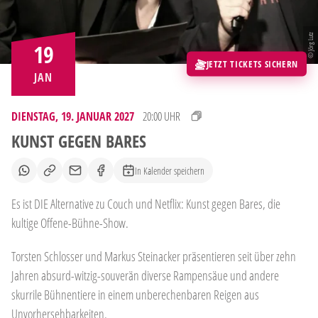
© Jörg Lutz
19
JETZT TICKETS SICHERN
JAN
DIENSTAG, 19. JANUAR 2027
20:00 UHR
KUNST GEGEN BARES
In Kalender speichern
Es ist DIE Alternative zu Couch und Netflix: Kunst gegen Bares, die
kultige Offene-Bühne-Show.
Torsten Schlosser und Markus Steinacker präsentieren seit über zehn
Jahren absurd-witzig-souverän diverse Rampensäue und andere
skurrile Bühnentiere in einem unberechenbaren Reigen aus
Unvorhersehbarkeiten.