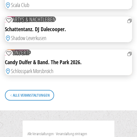
Scala Club
22
AUG
PARTYS & NACHTLEBEN
SA
21:00 UHR
ZUR MERKLISTE HINZUFÜGEN
Schattentanz. DJ Dalecooper.
HIGHLIGHT
Shadow Leverkusen
29
AUG
TICKETS
KONZERTE
SA
19:00 UHR
ZUR MERKLISTE HINZUFÜGEN
Candy Dulfer & Band. The Park 2026.
Schlosspark Morsbroich
ALLE VERANSTALTUNGEN
Alle Veranstaltungen
·
Veranstaltung eintragen