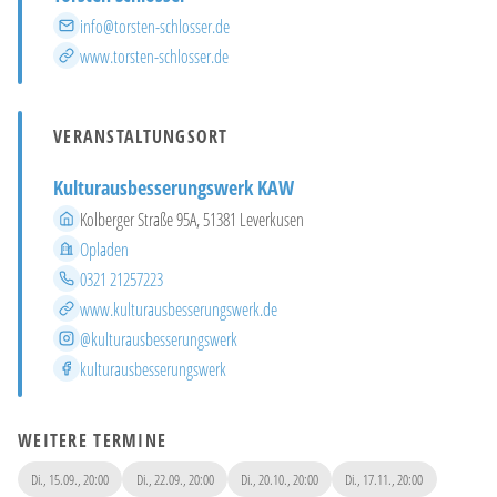
E-Mail
info@torsten-schlosser.de
Website
www.torsten-schlosser.de
VERANSTALTUNGSORT
Kulturausbesserungswerk KAW
Adresse
Kolberger Straße 95A, 51381 Leverkusen
Stadtteil
Opladen
Telefon
0321 21257223
Website
www.kulturausbesserungswerk.de
Instagram
@kulturausbesserungswerk
Facebook
kulturausbesserungswerk
WEITERE TERMINE
Di., 15.09., 20:00
Di., 22.09., 20:00
Di., 20.10., 20:00
Di., 17.11., 20:00