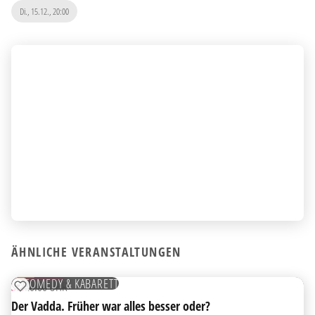
Di., 15.12., 20:00
HIGHLIGHT
ÄHNLICHE VERANSTALTUNGEN
15
AUG
TICKETS
COMEDY & KABARETT
SA
20:00 UHR
ZUR MERKLISTE HINZUFÜGEN
Der Vadda. Früher war alles besser oder?