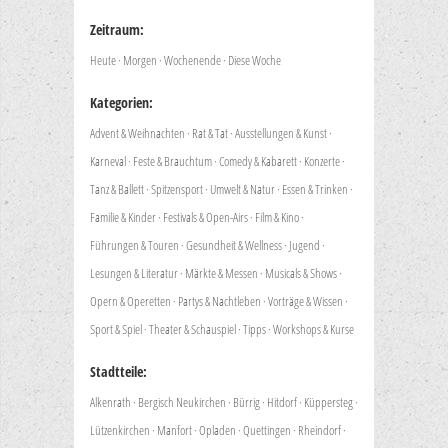
Zeitraum:
Heute
·
Morgen
·
Wochenende
·
Diese Woche
Kategorien:
Advent & Weihnachten
·
Rat & Tat
·
Ausstellungen & Kunst
·
Karneval
·
Feste & Brauchtum
·
Comedy & Kabarett
·
Konzerte
·
Tanz & Ballett
·
Spitzensport
·
Umwelt & Natur
·
Essen & Trinken
·
Familie & Kinder
·
Festivals & Open-Airs
·
Film & Kino
·
Führungen & Touren
·
Gesundheit & Wellness
·
Jugend
·
Lesungen & Literatur
·
Märkte & Messen
·
Musicals & Shows
·
Opern & Operetten
·
Partys & Nachtleben
·
Vorträge & Wissen
·
Sport & Spiel
·
Theater & Schauspiel
·
Tipps
·
Workshops & Kurse
Stadtteile:
Alkenrath
·
Bergisch Neukirchen
·
Bürrig
·
Hitdorf
·
Küppersteg
·
Lützenkirchen
·
Manfort
·
Opladen
·
Quettingen
·
Rheindorf
·