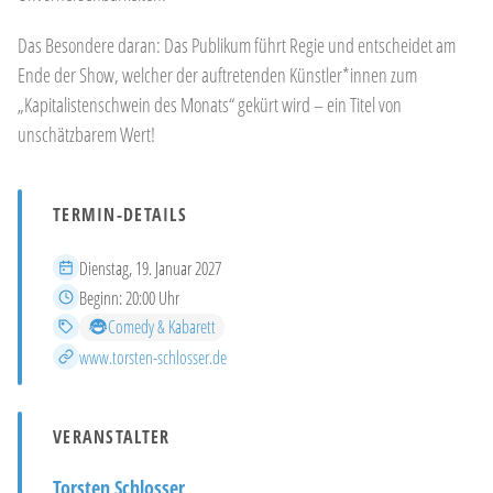
Das Besondere daran: Das Publikum führt Regie und entscheidet am
Ende der Show, welcher der auftretenden Künstler*innen zum
„Kapitalistenschwein des Monats“ gekürt wird – ein Titel von
unschätzbarem Wert!
TERMIN-DETAILS
Datum
Dienstag, 19. Januar 2027
Beginn
Beginn:
20:00 Uhr
Kategorien
Comedy & Kabarett
Mehr Infos
www.torsten-schlosser.de
VERANSTALTER
Torsten Schlosser