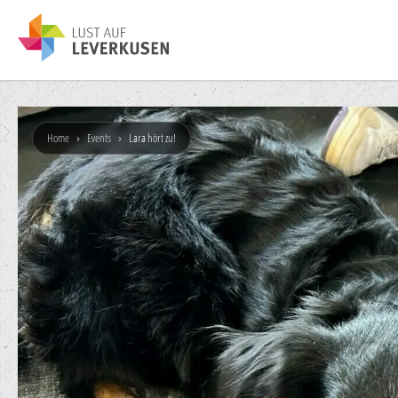
Home
›
Events
›
Lara hört zu!