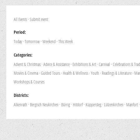
All Events
·
Submit event
Period:
Today
·
Tomorrow
·
Weekend
·
This Week
Categories:
Advent & Christmas
·
Advice & Assistance
·
Exhibitions & Art
·
Carnival
·
Celebrations & Trad
Movies & Cinema
·
Guided Tours
·
Health & Wellness
·
Youth
·
Readings & Literature
·
Mar
Workshops & Courses
Districts:
Alkenrath
·
Bergisch Neukirchen
·
Bürrig
·
Hitdorf
·
Küppersteg
·
Lützenkirchen
·
Manfort