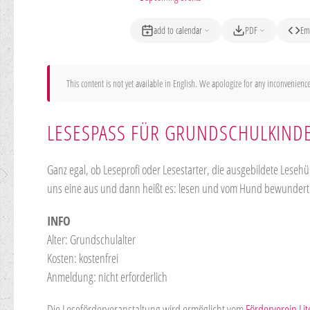
add to calendar
PDF
Em
This content is not yet available in English. We apologize for any inconvenience
LESESPASS FÜR GRUNDSCHULKINDE
Ganz egal, ob Leseprofi oder Lesestarter, die ausgebildete Lesehün
uns eine aus und dann heißt es: lesen und vom Hund bewunder
INFO
Alter: Grundschulalter
Kosten: kostenfrei
Anmeldung: nicht erforderlich
Die Leseförderveranstaltung wird ermöglicht vom
Förderverein Lit