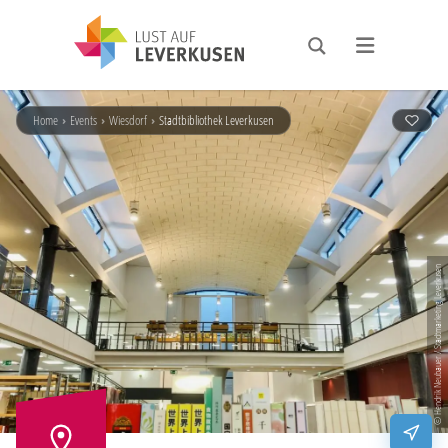
Home
›
Events
›
Wiesdorf
›
Stadtbibliothek Leverkusen
© Hendrik Neubauer / Stadtmarketing Leverkusen