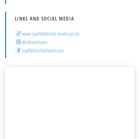
LINKS AND SOCIAL MEDIA
Website
www.stadtbibliothek-leverkusen.de
Instagram
@stbleverkusen
Facebook
stadtbibliothekleverkusen