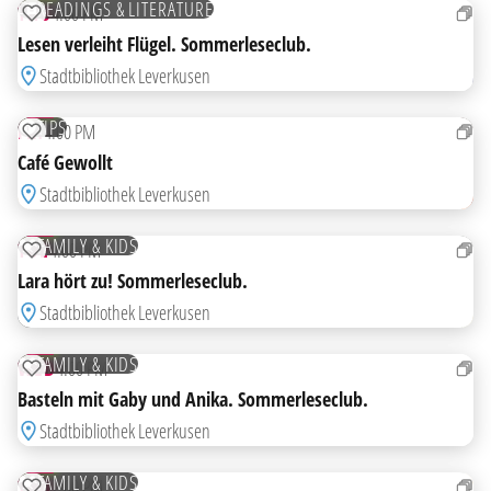
READINGS & LITERATURE
THU
4:00 PM
ADD TO WATCHLIST
Lesen verleiht Flügel. Sommerleseclub.
Stadtbibliothek Leverkusen
21
AUG
FREE
TIPS
FRI
4:00 PM
ADD TO WATCHLIST
Café Gewollt
Stadtbibliothek Leverkusen
25
AUG
FREE
FAMILY & KIDS
TUE
4:00 PM
ADD TO WATCHLIST
Lara hört zu! Sommerleseclub.
Stadtbibliothek Leverkusen
26
AUG
FREE
FAMILY & KIDS
WED
4:00 PM
ADD TO WATCHLIST
Basteln mit Gaby und Anika. Sommerleseclub.
Stadtbibliothek Leverkusen
27
AUG
FREE
FAMILY & KIDS
THU
2:00 PM