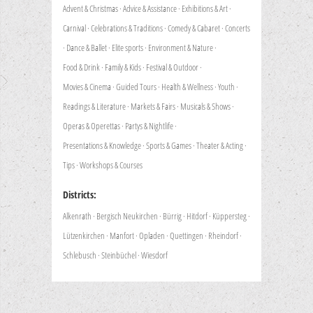
Advent & Christmas
·
Advice & Assistance
·
Exhibitions & Art
·
Carnival
·
Celebrations & Traditions
·
Comedy & Cabaret
·
Concerts
·
Dance & Ballet
·
Elite sports
·
Environment & Nature
·
Food & Drink
·
Family & Kids
·
Festival & Outdoor
·
Movies & Cinema
·
Guided Tours
·
Health & Wellness
·
Youth
·
Readings & Literature
·
Markets & Fairs
·
Musicals & Shows
·
Operas & Operettas
·
Partys & Nightlife
·
Presentations & Knowledge
·
Sports & Games
·
Theater & Acting
·
Tips
·
Workshops & Courses
Districts:
Alkenrath
·
Bergisch Neukirchen
·
Bürrig
·
Hitdorf
·
Küppersteg
·
Lützenkirchen
·
Manfort
·
Opladen
·
Quettingen
·
Rheindorf
·
Schlebusch
·
Steinbüchel
·
Wiesdorf