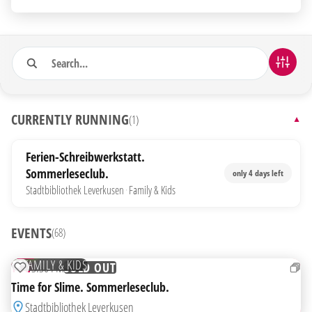
Search
68 Veranstaltungen gefunden
FILTER
CURRENTLY RUNNING
(1)
▼
Ferien-Schreibwerkstatt.
Sommerleseclub.
only 4 days left
Stadtbibliothek Leverkusen
·
Family & Kids
EVENTS
(68)
11
AUG
FREE
FAMILY & KIDS
TUE
3:30 PM
SOLD OUT
ADD TO WATCHLIST
Time for Slime. Sommerleseclub.
Stadtbibliothek Leverkusen
12