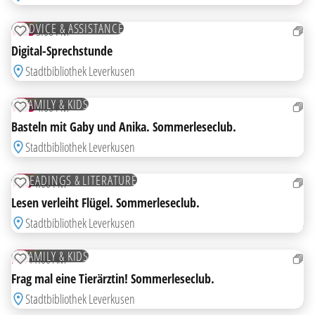
AUG
FREE
ADVICE & ASSISTANCE
WED
3:00 PM
ADD TO WATCHLIST
Digital-Sprechstunde
Stadtbibliothek Leverkusen
12
AUG
FREE
FAMILY & KIDS
WED
4:00 PM
ADD TO WATCHLIST
Basteln mit Gaby und Anika. Sommerleseclub.
Stadtbibliothek Leverkusen
13
AUG
FREE
READINGS & LITERATURE
THU
4:00 PM
ADD TO WATCHLIST
Lesen verleiht Flügel. Sommerleseclub.
Stadtbibliothek Leverkusen
14
AUG
FREE
FAMILY & KIDS
FRI
11:00 AM
ADD TO WATCHLIST
Frag mal eine Tierärztin! Sommerleseclub.
Stadtbibliothek Leverkusen
14