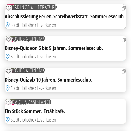
AUG
FREE
READINGS & LITERATURE
FRI
2:00 PM
ADD TO WATCHLIST
Abschlusslesung Ferien-Schreibwerkstatt. Sommerleseclub.
Stadtbibliothek Leverkusen
18
AUG
FREE
MOVIES & CINEMA
TUE
12:00 PM
ADD TO WATCHLIST
Disney-Quiz von 5 bis 9 Jahren. Sommerleseclub.
Stadtbibliothek Leverkusen
18
AUG
FREE
MOVIES & CINEMA
TUE
3:00 PM
ADD TO WATCHLIST
Disney-Quiz ab 10 Jahren. Sommerleseclub.
Stadtbibliothek Leverkusen
19
AUG
FREE
ADVICE & ASSISTANCE
WED
1:30 PM
ADD TO WATCHLIST
Ein Stück Sommer. Erzählcafé.
Stadtbibliothek Leverkusen
20
AUG
FREE