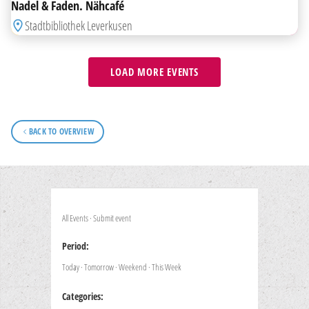
Nadel & Faden. Nähcafé
Stadtbibliothek Leverkusen
LOAD MORE EVENTS
BACK TO OVERVIEW
All Events
·
Submit event
Period:
Today
·
Tomorrow
·
Weekend
·
This Week
Categories: