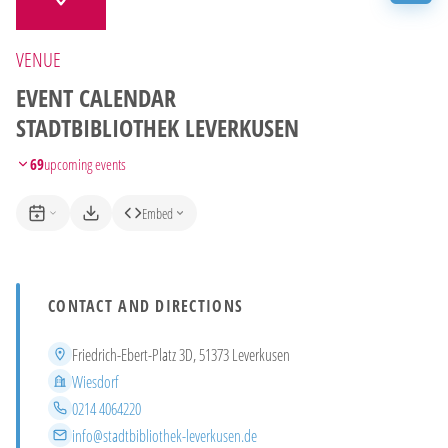
VENUE
EVENT CALENDAR
STADTBIBLIOTHEK LEVERKUSEN
69
upcoming events
Embed
CONTACT AND DIRECTIONS
Address
Friedrich-Ebert-Platz 3D, 51373 Leverkusen
District
Wiesdorf
Phone
0214 4064220
Email
info@stadtbibliothek-leverkusen.de