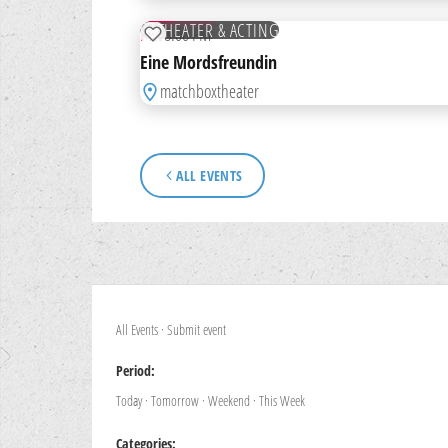
NOV
TICKETS
THEATER & ACTING
FRI
8:00 PM
ADD TO WATCHLIST
Eine Mordsfreundin
matchboxtheater
ALL EVENTS
All Events
·
Submit event
Period:
Today
·
Tomorrow
·
Weekend
·
This Week
Categories: