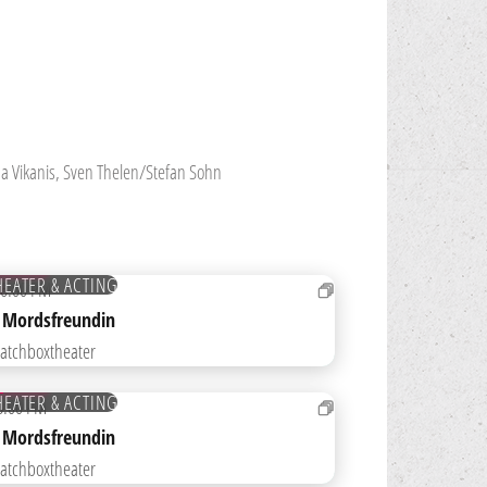
tina Vikanis, Sven Thelen/Stefan Sohn
ICKETS
HEATER & ACTING
N
6:00 PM
D TO WATCHLIST
 Mordsfreundin
atchboxtheater
V
ICKETS
HEATER & ACTING
8:00 PM
D TO WATCHLIST
 Mordsfreundin
atchboxtheater