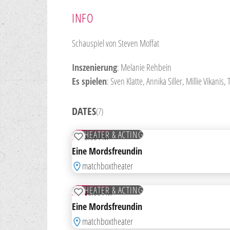
INFO
Schauspiel von Steven Moffat
Inszenierung
: Melanie Rehbein
Es spielen
: Sven Klatte, Annika Siller, Millie Vikani
DATES
(7)
11
SEP
TICKETS
THEATER & ACTING
FRI
8:00 PM
ADD TO WATCHLIST
Eine Mordsfreundin
matchboxtheater
01
NOV
TICKETS
THEATER & ACTING
SUN
6:00 PM
ADD TO WATCHLIST
Eine Mordsfreundin
matchboxtheater
27