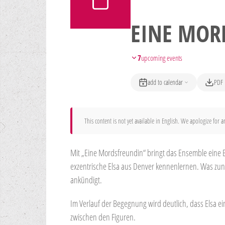
EINE MOR
7
upcoming events
add to calendar
PDF
This content is not yet available in English. We apologize for 
Mit „Eine Mordsfreundin“ bringt das Ensemble eine 
exzentrische Elsa aus Denver kennenlernen. Was zunäc
ankündigt.
Im Verlauf der Begegnung wird deutlich, dass Elsa e
zwischen den Figuren.