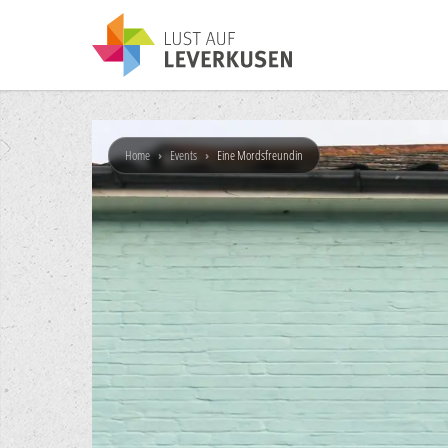
Home
›
Events
›
Eine Mordsfreundin