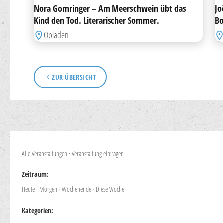
Nora Gomringer – Am Meerschwein übt das
Jo
Kind den Tod. Literarischer Sommer.
Bo
Opladen
ZUR ÜBERSICHT
Alle Veranstaltungen
·
Veranstaltung eintragen
Zeitraum:
Heute
·
Morgen
·
Wochenende
·
Diese Woche
Kategorien: