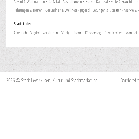
Advent & Weihnachten
·
Rat & Tat
·
Ausstellungen & Kunst
·
Karneval
·
Feste & Brauchtum
Führungen & Touren
·
Gesundheit & Wellness
·
Jugend
·
Lesungen & Literatur
·
Märkte & 
Stadtteile:
Alkenrath
·
Bergisch Neukirchen
·
Bürrig
·
Hitdorf
·
Küppersteg
·
Lützenkirchen
·
Manfort
2026 © Stadt Leverkusen, Kultur und Stadtmarketing
Barrierefre