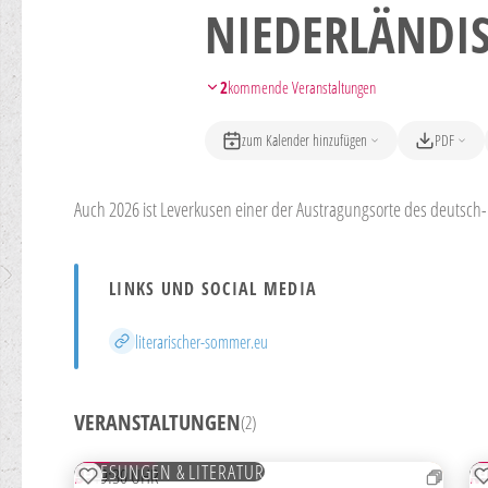
NIEDERLÄNDIS
2
kommende Veranstaltungen
zum Kalender hinzufügen
PDF
Auch 2026 ist Leverkusen einer der Austragungsorte des deutsch-n
LINKS UND SOCIAL MEDIA
Website
literarischer-sommer.eu
VERANSTALTUNGEN
(2)
18
2
AUG
A
TICKETS
LESUNGEN & LITERATUR
DI
19:30 UHR
M
ZUR MERKLISTE HINZUFÜGEN