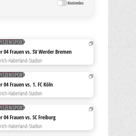
Kostenlos
T
ICKETS
PITZENSPORT
R MERKLISTE HINZUFÜGEN
r 04 Frauen vs. SV Werder Bremen
lrich-Haberland-Stadion
ICKETS
PITZENSPORT
R MERKLISTE HINZUFÜGEN
r 04 Frauen vs. 1. FC Köln
lrich-Haberland-Stadion
ICKETS
PITZENSPORT
R MERKLISTE HINZUFÜGEN
r 04 Frauen vs. SC Freiburg
lrich-Haberland-Stadion
I
ICKETS