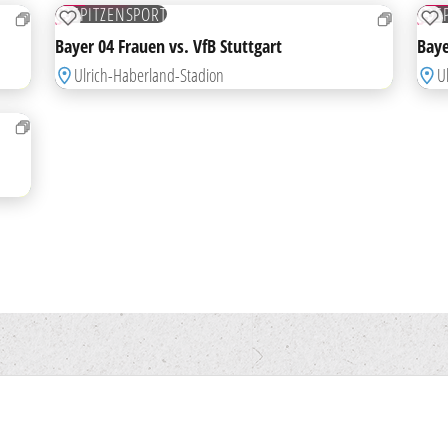
SPITZENSPORT
S
SO
SO
ZUR MERKLISTE HINZUFÜGEN
ZU
Bayer 04 Frauen vs. VfB Stuttgart
Baye
Ulrich-Haberland-Stadion
U