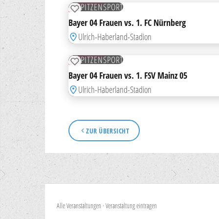
SPITZENSPORT
SO
ZUR MERKLISTE HINZUFÜGEN
Bayer 04 Frauen vs. 1. FC Nürnberg
Ulrich-Haberland-Stadion
23
MAI
TICKETS
SPITZENSPORT
SO
ZUR MERKLISTE HINZUFÜGEN
Bayer 04 Frauen vs. 1. FSV Mainz 05
Ulrich-Haberland-Stadion
ZUR ÜBERSICHT
Alle Veranstaltungen
·
Veranstaltung eintragen