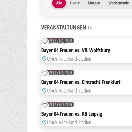
Alle
Heute
Morgen
Wochenende
VERANSTALTUNGEN
(13)
30
AUG
TICKETS
SPITZENSPORT
SO
16:00 UHR
ZUR MERKLISTE HINZUFÜGEN
Bayer 04 Frauen vs. VfL Wolfsburg
Ulrich-Haberland-Stadion
18
OKT
TICKETS
SPITZENSPORT
SO
ZUR MERKLISTE HINZUFÜGEN
Bayer 04 Frauen vs. Eintracht Frankfurt
Ulrich-Haberland-Stadion
17
JAN
TICKETS
SPITZENSPORT
SO
ZUR MERKLISTE HINZUFÜGEN
Bayer 04 Frauen vs. RB Leipzig
Ulrich-Haberland-Stadion
21
MÄRZ
TICKETS