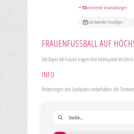
13
kommende Veranstaltungen
zum Kalender hinzufügen
FRAUENFUSSBALL AUF HÖCHS
Die Bayer 04-Frauen tragen ihre Heimspiele im Ulrich
INFO
Änderungen des Spielplans vorbehalten, die Termine 
Suche
13 Veranstaltungen gefunden
Zeitraum