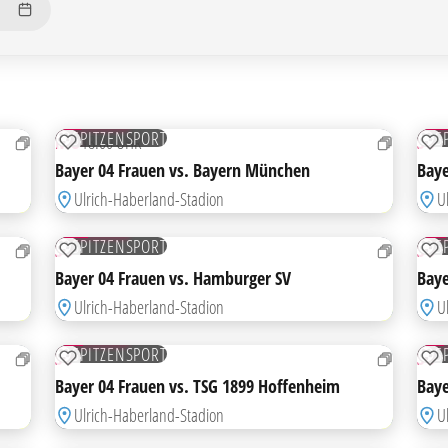
14
04
SEP
OK
TICKETS
T
SPITZENSPORT
S
MO
18:00 UHR
SO
ZUR MERKLISTE HINZUFÜGEN
ZU
Bayer 04 Frauen vs. Bayern München
Baye
Ulrich-Haberland-Stadion
U
08
13
NOV
DEZ
TICKETS
T
SPITZENSPORT
S
SO
SO
ZUR MERKLISTE HINZUFÜGEN
ZU
Bayer 04 Frauen vs. Hamburger SV
Baye
Ulrich-Haberland-Stadion
U
31
14
JAN
FEB
TICKETS
T
SPITZENSPORT
S
SO
SO
ZUR MERKLISTE HINZUFÜGEN
ZU
Bayer 04 Frauen vs. TSG 1899 Hoffenheim
Baye
Ulrich-Haberland-Stadion
U
11
02
APR
MA
TICKETS
T