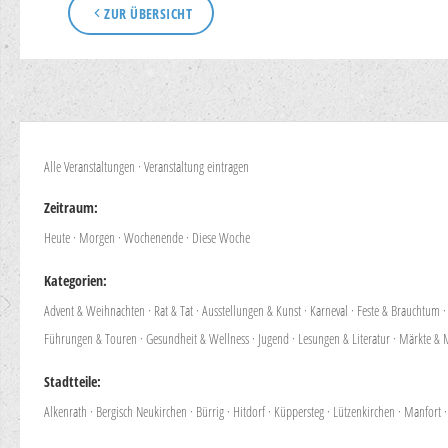
ZUR ÜBERSICHT
Alle Veranstaltungen
·
Veranstaltung eintragen
Zeitraum:
Heute
·
Morgen
·
Wochenende
·
Diese Woche
Kategorien:
Advent & Weihnachten
·
Rat & Tat
·
Ausstellungen & Kunst
·
Karneval
·
Feste & Brauchtum
Führungen & Touren
·
Gesundheit & Wellness
·
Jugend
·
Lesungen & Literatur
·
Märkte & 
Stadtteile:
Alkenrath
·
Bergisch Neukirchen
·
Bürrig
·
Hitdorf
·
Küppersteg
·
Lützenkirchen
·
Manfort