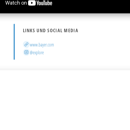
LINKS UND SOCIAL MEDIA
Website
www.bayer.com
Instagram
@explore