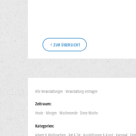
ZUR ÜBERSICHT
Alle Veranstaltungen
·
Veranstaltung eintragen
Zeitraum:
Heute
·
Morgen
·
Wochenende
·
Diese Woche
Kategorien:
Advent & Weihnachten
·
Rat & Tat
·
Ausstellungen & Kunst
·
Karneval
·
Fes