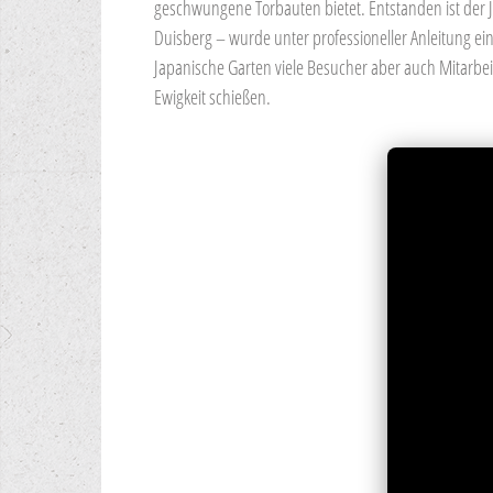
geschwungene Torbauten bietet. Entstanden ist der Ja
Duisberg – wurde unter professioneller Anleitung eine
Japanische Garten viele Besucher aber auch Mitarbei
Ewigkeit schießen.