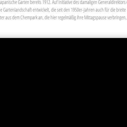
panische Garten bereits 1912. Auf Initiative des damaligen Generaldirektors d
 Gartenlandschaft entwickelt, die seit den 1950er-Jahren auch für die breite Öf
ter aus dem Chempark an, die hier regelmäßig ihre Mittagspause verbringen, 