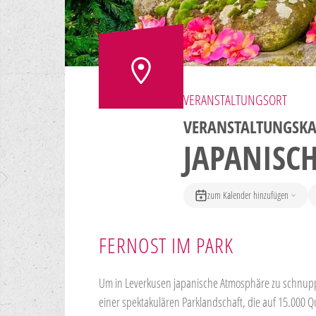
VERANSTALTUNGSORT
VERANSTALTUNGSK
JAPANISC
zum Kalender hinzufügen
FERNOST IM PARK
Um in Leverkusen japanische Atmosphäre zu schnuppe
einer spektakulären Parklandschaft, die auf 15.000 