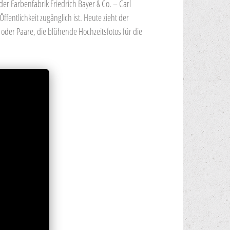
er Farbenfabrik Friedrich Bayer & Co. – Carl
fentlichkeit zugänglich ist. Heute zieht der
oder Paare, die blühende Hochzeitsfotos für die