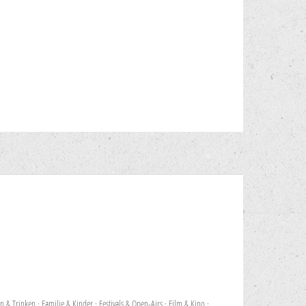
en & Trinken
·
Familie & Kinder
·
Festivals & Open-Airs
·
Film & Kino
·