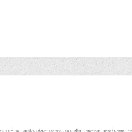
te & Brauchtum
·
Comedy & Kabarett
·
Konzerte
·
Tanz & Ballett
·
Spitzensport
·
Umwelt & Natur
·
Ess