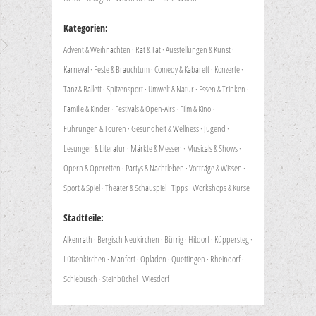
Kategorien:
Advent & Weihnachten
·
Rat & Tat
·
Ausstellungen & Kunst
·
Karneval
·
Feste & Brauchtum
·
Comedy & Kabarett
·
Konzerte
·
Tanz & Ballett
·
Spitzensport
·
Umwelt & Natur
·
Essen & Trinken
·
Familie & Kinder
·
Festivals & Open-Airs
·
Film & Kino
·
Führungen & Touren
·
Gesundheit & Wellness
·
Jugend
·
Lesungen & Literatur
·
Märkte & Messen
·
Musicals & Shows
·
Opern & Operetten
·
Partys & Nachtleben
·
Vorträge & Wissen
·
Sport & Spiel
·
Theater & Schauspiel
·
Tipps
·
Workshops & Kurse
Stadtteile:
Alkenrath
·
Bergisch Neukirchen
·
Bürrig
·
Hitdorf
·
Küppersteg
·
Lützenkirchen
·
Manfort
·
Opladen
·
Quettingen
·
Rheindorf
·
Schlebusch
·
Steinbüchel
·
Wiesdorf