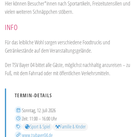
Hier können Besucher*innen nach Sportartikeln, Freizeitutensilien und
vielen weiteren Schnäppchen stöbern.
INFO
Für das leibliche Wohl sorgen verschiedene Foodtrucks und
Getränkestände auf dem Veranstaltungsgelände.
Der TSV Bayer 04 bittet alle Gäste, möglichst nachhaltig anzureisen – zu
Fuß, mit dem Fahrrad oder mit öffentlichen Verkehrsmitteln.
TERMIN-DETAILS
Datum
Sonntag, 12. Juli 2026
Zeit
Zeit:
11:00 – 16:00 Uhr
Kategorien
Sport & Spiel
Familie & Kinder
Mehr Infos
www.tsvbayer04.de