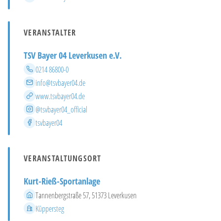
VERANSTALTER
TSV Bayer 04 Leverkusen e.V.
Telefon
0214 86800-0
E-Mail
info@tsvbayer04.de
Website
www.tsvbayer04.de
Instagram
@tsvbayer04_official
Facebook
tsvbayer04
VERANSTALTUNGSORT
Kurt-Rieß-Sportanlage
Adresse
Tannenbergstraße 57, 51373 Leverkusen
Stadtteil
Küppersteg