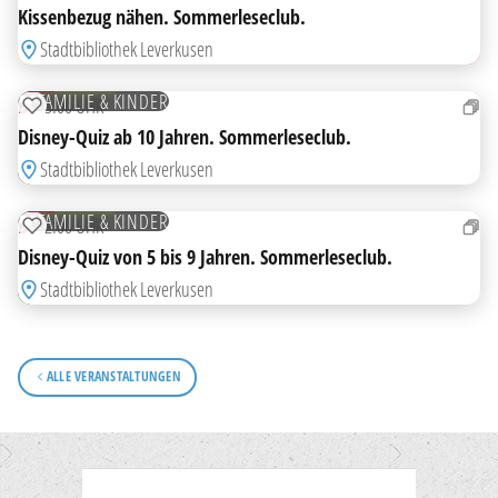
Kissenbezug nähen. Sommerleseclub.
Stadtbibliothek Leverkusen
18
AUG
KOSTENLOS
FAMILIE & KINDER
DI
15:00 UHR
ZUR MERKLISTE HINZUFÜGEN
Disney-Quiz ab 10 Jahren. Sommerleseclub.
Stadtbibliothek Leverkusen
18
AUG
KOSTENLOS
FAMILIE & KINDER
DI
12:00 UHR
ZUR MERKLISTE HINZUFÜGEN
Disney-Quiz von 5 bis 9 Jahren. Sommerleseclub.
Stadtbibliothek Leverkusen
ALLE VERANSTALTUNGEN