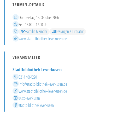
TERMIN-DETAILS
Datum
Donnerstag, 15. Oktober 2026
Zeit
Zeit:
16:00 – 17:00 Uhr
Kategorien
Familie & Kinder
Lesungen & Literatur
Mehr Infos
www.stadtbibliothek-leverkusen.de
VERANSTALTER
Stadtbibliothek Leverkusen
Telefon
0214 4064220
E-Mail
info@stadtbibliothek-leverkusen.de
Website
www.stadtbibliothek-leverkusen.de
Instagram
@stbleverkusen
Facebook
stadtbibliothekleverkusen