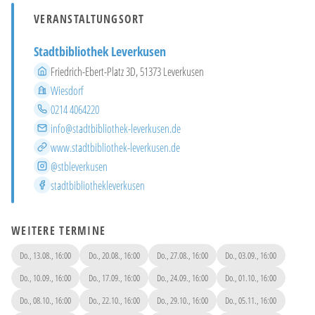
VERANSTALTUNGSORT
Stadtbibliothek Leverkusen
Adresse
Friedrich-Ebert-Platz 3D, 51373 Leverkusen
Stadtteil
Wiesdorf
Telefon
0214 4064220
E-Mail
info@stadtbibliothek-leverkusen.de
Website
www.stadtbibliothek-leverkusen.de
Instagram
@stbleverkusen
Facebook
stadtbibliothekleverkusen
WEITERE TERMINE
Do., 13.08., 16:00
Do., 20.08., 16:00
Do., 27.08., 16:00
Do., 03.09., 16:00
Do., 10.09., 16:00
Do., 17.09., 16:00
Do., 24.09., 16:00
Do., 01.10., 16:00
Do., 08.10., 16:00
Do., 22.10., 16:00
Do., 29.10., 16:00
Do., 05.11., 16:00