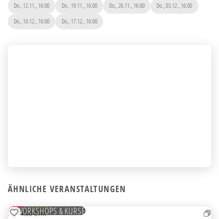
Do., 12.11., 16:00
Do., 19.11., 16:00
Do., 26.11., 16:00
Do., 03.12., 16:00
Do., 10.12., 16:00
Do., 17.12., 16:00
ÄHNLICHE VERANSTALTUNGEN
28
AUG
KOSTENLOS
WORKSHOPS & KURSE
FR
14:00 UHR
ZUR MERKLISTE HINZUFÜGEN