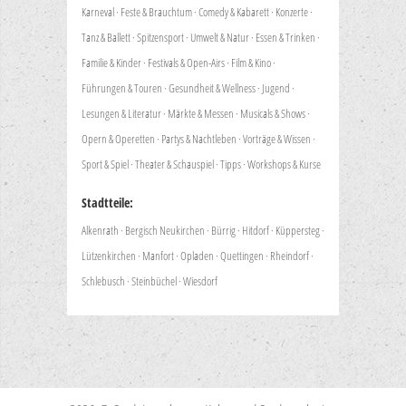
Karneval
·
Feste & Brauchtum
·
Comedy & Kabarett
·
Konzerte
·
Tanz & Ballett
·
Spitzensport
·
Umwelt & Natur
·
Essen & Trinken
·
Familie & Kinder
·
Festivals & Open-Airs
·
Film & Kino
·
Führungen & Touren
·
Gesundheit & Wellness
·
Jugend
·
Lesungen & Literatur
·
Märkte & Messen
·
Musicals & Shows
·
Opern & Operetten
·
Partys & Nachtleben
·
Vorträge & Wissen
·
Sport & Spiel
·
Theater & Schauspiel
·
Tipps
·
Workshops & Kurse
Stadtteile:
Alkenrath
·
Bergisch Neukirchen
·
Bürrig
·
Hitdorf
·
Küppersteg
·
Lützenkirchen
·
Manfort
·
Opladen
·
Quettingen
·
Rheindorf
·
Schlebusch
·
Steinbüchel
·
Wiesdorf