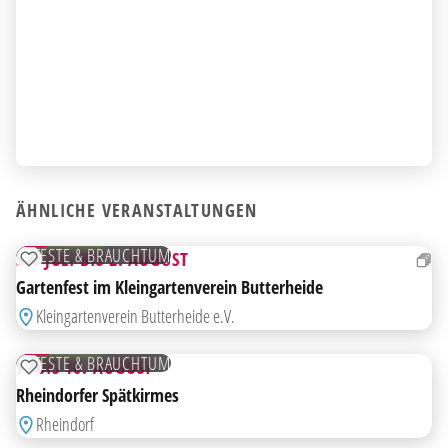
AB
ÄHNLICHE VERANSTALTUNGEN
31
JULI
KOSTENLOS
FESTE & BRAUCHTUM
31. JULI BIS 2. AUGUST
ZUR MERKLISTE HINZUFÜGEN
Gartenfest im Kleingartenverein Butterheide
AB
Kleingartenverein Butterheide e.V.
07
AUG
KOSTENLOS
FESTE & BRAUCHTUM
7. BIS 10. AUGUST
ZUR MERKLISTE HINZUFÜGEN
Rheindorfer Spätkirmes
AB
Rheindorf
01