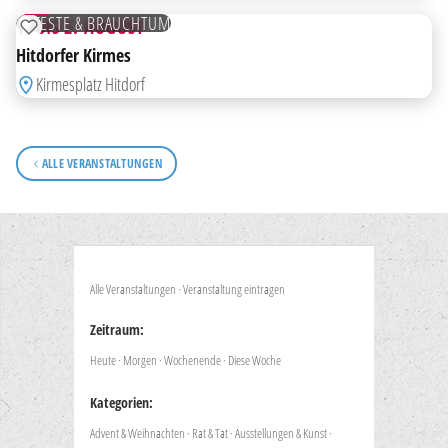
AUG
FESTE & BRAUCHTUM
1. BIS 2. AUGUST
ZUR MERKLISTE HINZUFÜGEN
Hitdorfer Kirmes
Kirmesplatz Hitdorf
ALLE VERANSTALTUNGEN
Alle Veranstaltungen
·
Veranstaltung eintragen
Zeitraum:
Heute
·
Morgen
·
Wochenende
·
Diese Woche
Kategorien:
Advent & Weihnachten
·
Rat & Tat
·
Ausstellungen & Kunst
·