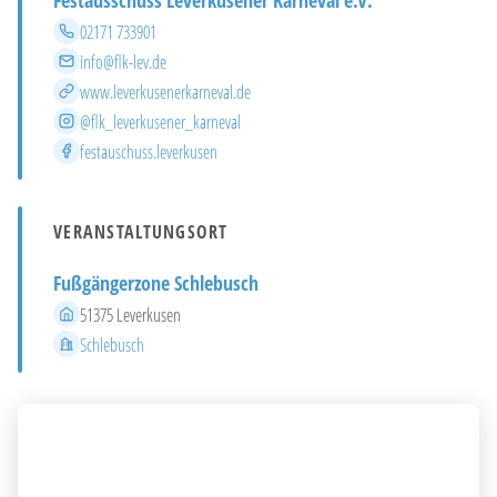
Festausschuss Leverkusener Karneval e.V.
Telefon
02171 733901
E-Mail
info@flk-lev.de
Website
www.leverkusenerkarneval.de
Instagram
@flk_leverkusener_karneval
Facebook
festauschuss.leverkusen
VERANSTALTUNGSORT
Fußgängerzone Schlebusch
Adresse
51375 Leverkusen
Stadtteil
Schlebusch