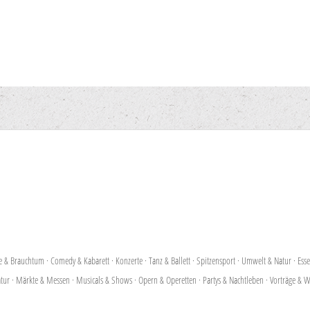
te & Brauchtum
·
Comedy & Kabarett
·
Konzerte
·
Tanz & Ballett
·
Spitzensport
·
Umwelt & Natur
·
Ess
atur
·
Märkte & Messen
·
Musicals & Shows
·
Opern & Operetten
·
Partys & Nachtleben
·
Vorträge & W