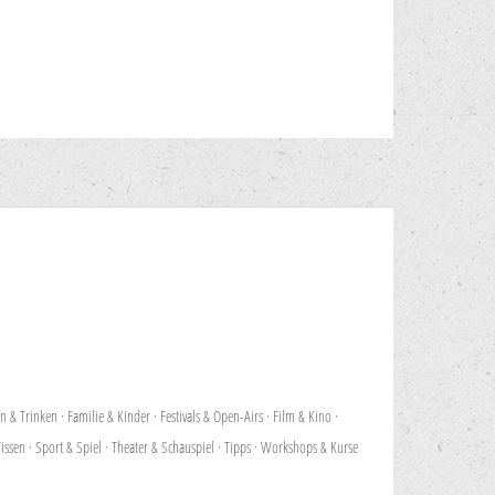
en & Trinken
·
Familie & Kinder
·
Festivals & Open-Airs
·
Film & Kino
·
issen
·
Sport & Spiel
·
Theater & Schauspiel
·
Tipps
·
Workshops & Kurse