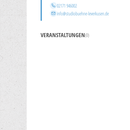
Telefon
02171 946002
E-Mail
info@studiobuehne-leverkusen.de
VERANSTALTUNGEN
(0)