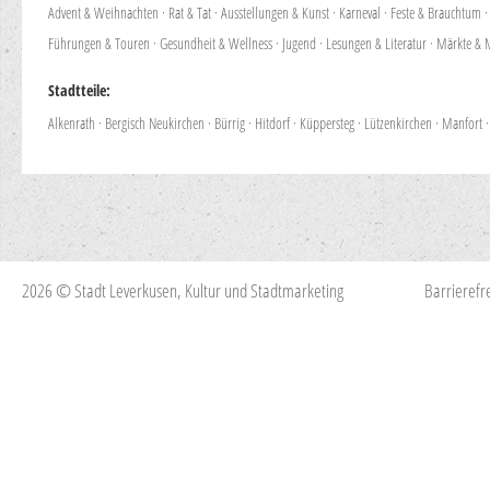
Advent & Weihnachten
·
Rat & Tat
·
Ausstellungen & Kunst
·
Karneval
·
Feste & Brauchtum
Führungen & Touren
·
Gesundheit & Wellness
·
Jugend
·
Lesungen & Literatur
·
Märkte & 
Stadtteile:
Alkenrath
·
Bergisch Neukirchen
·
Bürrig
·
Hitdorf
·
Küppersteg
·
Lützenkirchen
·
Manfort
2026 © Stadt Leverkusen, Kultur und Stadtmarketing
Barrierefre