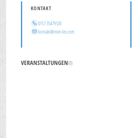
KONTAKT
Telefon
0157 35479320
E-Mail
kontakt@inter-lev.com
VERANSTALTUNGEN
(0)