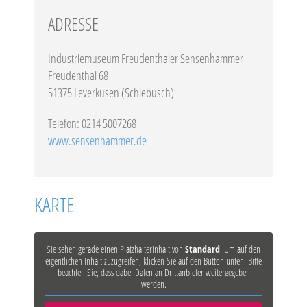
ADRESSE
Industriemuseum Freudenthaler Sensenhammer
Freudenthal 68
51375 Leverkusen (Schlebusch)
Telefon: 0214 5007268
www.sensenhammer.de
KARTE
Sie sehen gerade einen Platzhalterinhalt von
Standard
. Um auf den
eigentlichen Inhalt zuzugreifen, klicken Sie auf den Button unten. Bitte
beachten Sie, dass dabei Daten an Drittanbieter weitergegeben
werden.