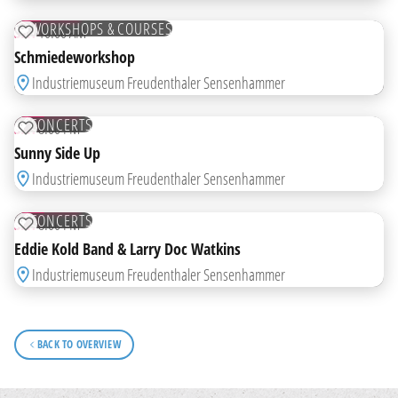
OCT
TICKETS
WORKSHOPS & COURSES
SAT
10:00 AM
ADD TO WATCHLIST
Schmiedeworkshop
Industriemuseum Freudenthaler Sensenhammer
07
NOV
TICKETS
CONCERTS
SAT
8:00 PM
ADD TO WATCHLIST
Sunny Side Up
Industriemuseum Freudenthaler Sensenhammer
14
NOV
TICKETS
CONCERTS
SAT
8:00 PM
ADD TO WATCHLIST
Eddie Kold Band & Larry Doc Watkins
Industriemuseum Freudenthaler Sensenhammer
BACK TO OVERVIEW