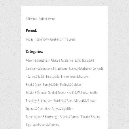
All Events
·
Submit event
Period:
Today
·
Tomorrow
·
Weekend
·
This Week
Categories:
Advent & Christmas
·
Advice & Assistance
·
Exhibitions & Art
·
Carnival
·
Celebrations & Traditions
·
Comedy & Cabaret
·
Concerts
·
Dance & Ballet
·
Elite sports
·
Environment & Nature
·
Food & Drink
·
Family & Kids
·
Festival & Outdoor
·
Movies & Cinema
·
Guided Tours
·
Health & Wellness
·
Youth
·
Readings & Literature
·
Markets & Fairs
·
Musicals & Shows
·
Operas & Operettas
·
Partys & Nightlife
·
Presentations & Knowledge
·
Sports & Games
·
Theater & Acting
·
Tips
·
Workshops & Courses