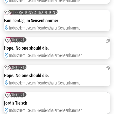
Industriemuseum Freudenthaler Sensenhammer
06
SEP
FREE
CELEBRATIONS & TRADITIONS
SUN
11:00 AM
ADD TO WATCHLIST
Familientag im Sensenhammer
Industriemuseum Freudenthaler Sensenhammer
17
SEP
TICKETS
CONCERTS
THU
6:00 PM
ADD TO WATCHLIST
Hope. No one should die.
Industriemuseum Freudenthaler Sensenhammer
17
SEP
TICKETS
CONCERTS
THU
8:00 PM
ADD TO WATCHLIST
Hope. No one should die.
Industriemuseum Freudenthaler Sensenhammer
19
SEP
TICKETS
CONCERTS
SAT
8:00 PM
ADD TO WATCHLIST
Jördis Tielsch
Industriemuseum Freudenthaler Sensenhammer
24