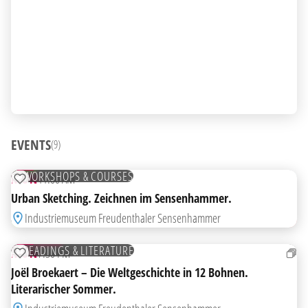
EVENTS
(9)
10
AUG
FREE
WORKSHOPS & COURSES
MON
11:00 AM
ADD TO WATCHLIST
Urban Sketching. Zeichnen im Sensenhammer.
Industriemuseum Freudenthaler Sensenhammer
24
AUG
TICKETS
READINGS & LITERATURE
MON
7:30 PM
ADD TO WATCHLIST
Joël Broekaert – Die Weltgeschichte in 12 Bohnen.
Literarischer Sommer.