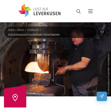
Home
›
Events
›
Schlebusch
›
Industriemuseum Freudenthaler Sensenhammer
© Industriemuseum Freudenthaler Sensenhammer