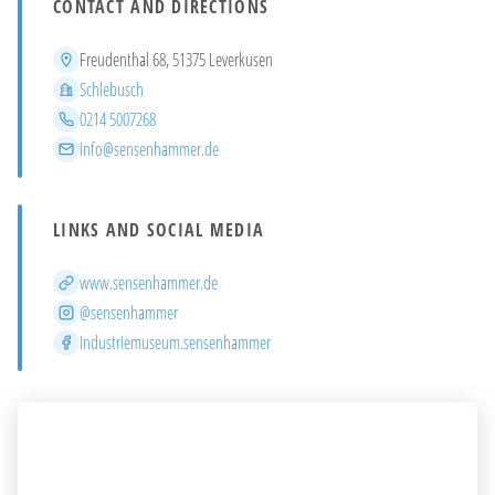
CONTACT AND DIRECTIONS
Address
Freudenthal 68, 51375 Leverkusen
District
Schlebusch
Phone
0214 5007268
Email
info@sensenhammer.de
LINKS AND SOCIAL MEDIA
Website
www.sensenhammer.de
Instagram
@sensenhammer
Facebook
industriemuseum.sensenhammer