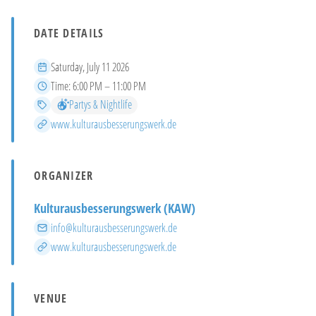
DATE DETAILS
Date
Saturday, July 11 2026
Time
Time:
6:00 PM – 11:00 PM
Categories
Partys & Nightlife
More info
www.kulturausbesserungswerk.de
ORGANIZER
Kulturausbesserungswerk (KAW)
Email
info@kulturausbesserungswerk.de
Website
www.kulturausbesserungswerk.de
VENUE