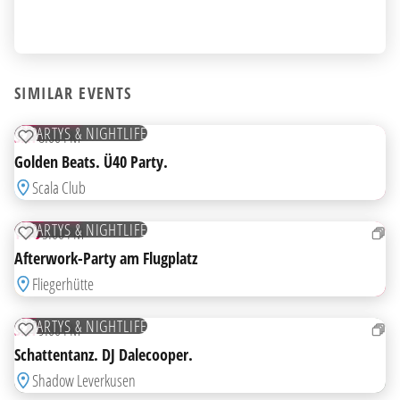
SIMILAR EVENTS
18
JUL
TICKETS
PARTYS & NIGHTLIFE
SAT
8:00 PM
ADD TO WATCHLIST
Golden Beats. Ü40 Party.
Scala Club
13
AUG
TICKETS
PARTYS & NIGHTLIFE
THU
5:00 PM
ADD TO WATCHLIST
Afterwork-Party am Flugplatz
Fliegerhütte
25
JUL
PARTYS & NIGHTLIFE
SAT
9:00 PM
ADD TO WATCHLIST
Schattentanz. DJ Dalecooper.
Shadow Leverkusen