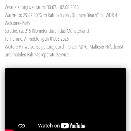
Veranstaltungszeitraum: 30.07.–02.08.2026
Warm-up: 29.07.2026 im Rahmen von „Dülmen-Beach“ mit WDR 4
Welcome-Party
Strecke: ca. 215 Kilometer durch das Münsterland
Teilnahme: Anmeldung ab 01.06.2026
Weitere Hinweise: Begleitung durch Polizei, ADFC, Malteser Hilfsdienst
und mobilen Fahrradreparaturservice