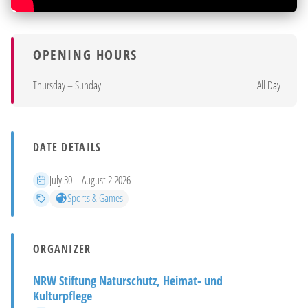
OPENING HOURS
Thursday – Sunday
All Day
DATE DETAILS
Period
July 30 – August 2 2026
Categories
Sports & Games
ORGANIZER
NRW Stiftung Naturschutz, Heimat- und
Kulturpflege