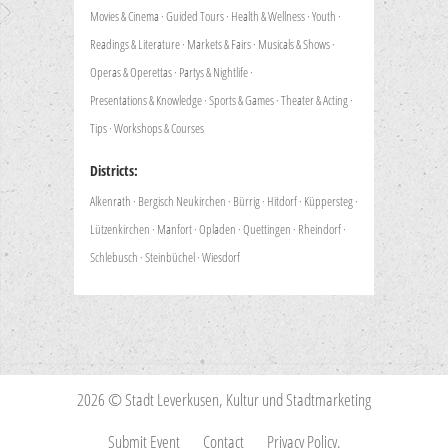
Movies & Cinema
·
Guided Tours
·
Health & Wellness
·
Youth
·
Readings & Literature
·
Markets & Fairs
·
Musicals & Shows
·
Operas & Operettas
·
Partys & Nightlife
·
Presentations & Knowledge
·
Sports & Games
·
Theater & Acting
·
Tips
·
Workshops & Courses
Districts:
Alkenrath
·
Bergisch Neukirchen
·
Bürrig
·
Hitdorf
·
Küppersteg
·
Lützenkirchen
·
Manfort
·
Opladen
·
Quettingen
·
Rheindorf
·
Schlebusch
·
Steinbüchel
·
Wiesdorf
2026 © Stadt Leverkusen, Kultur und Stadtmarketing
Submit Event
Contact
Privacy Policy.