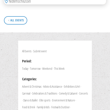
Notenschlüssel
ALL EVENTS
All Events
·
Submit event
Period:
Today
·
Tomorrow
·
Weekend
·
This Week
Categories:
Advent & Christmas
·
Advice & Assistance
·
Exhibitions & Art
·
Carnival
·
Celebrations & Traditions
·
Comedy & Cabaret
·
Concerts
·
Dance & Ballet
·
Elite sports
·
Environment & Nature
·
Food & Drink
·
Family & Kids
·
Festival & Outdoor
·