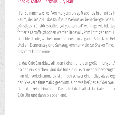
Snacks, Kaffee, Cocktails. City Flair.
Hier ist immer was los. Von morgens bis spät abends brummt es 
Raum, der bis 2016 das Kaufhaus Wehmeyer beherbergte. Wie auch
günstiges Frühstücksbuffet, „All you can eat“ werktags wie feiertag
frittierte Kartoffelstäbchen werden liebevoll „Pom Fritz“ genannt
Gerichte. Leute, wo bekommt Ihr sonst ein veganes Schnitzel?! B
Und am Donnerstag und Samstag kommen viele zur Shaker Time. D
bekommt lahme Arme.
Ja, das Cafe Extrablatt stillt den kleinen und den großen Hunger
zischen ein Bierchen. Und das tun sie in Leverkusener bevorzugt 
man hier vorbeikommt, es ist einfach schwer einen Sitzplatz zu e
der Ecke verhältnismäßig geschützt. Und wie heißt es auf der Speise
Geht klar, keine Einwände. Das Cafe Extrablatt ist das Cafe und di
9.00 Uhr und dann bis open end.