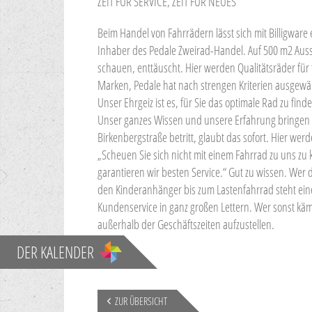
ZEIT FÜR SERVICE, ZEIT FÜR NEUES
Beim Handel von Fahrrädern lässt sich mit Billigware 
Inhaber des Pedale Zweirad-Handel. Auf 500 m2 Auss
schauen, enttäuscht. Hier werden Qualitätsräder für 
Marken, Pedale hat nach strengen Kriterien ausgewäh
Unser Ehrgeiz ist es, für Sie das optimale Rad zu fin
Unser ganzes Wissen und unsere Erfahrung bringen w
Birkenbergstraße betritt, glaubt das sofort. Hier we
„Scheuen Sie sich nicht mit einem Fahrrad zu uns zu 
garantieren wir besten Service.“ Gut zu wissen. We
den Kinderanhänger bis zum Lastenfahrrad steht eine
Kundenservice in ganz großen Lettern. Wer sonst käm
außerhalb der Geschäftszeiten aufzustellen.
DER KALENDER
ZUR ÜBERSICHT