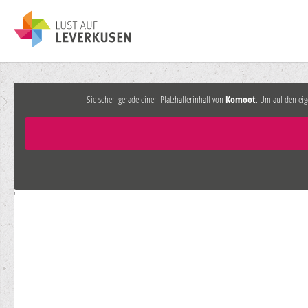
Sie sehen gerade einen Platzhalterinhalt von
Komoot
. Um auf den eig
'