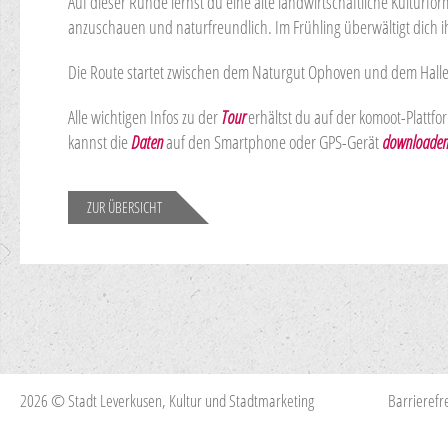
Auf dieser Runde lernst du eine alte landwirtschaftliche Kulturf
anzuschauen und naturfreundlich. Im Frühling überwältigt dich ih
Die Route startet zwischen dem Naturgut Ophoven und dem Hall
Alle wichtigen Infos zu der
Tour
erhältst du auf der komoot-Plattf
kannst die
Daten
auf den Smartphone oder GPS-Gerät
downloade
ZUR ÜBERSICHT
2026 © Stadt Leverkusen, Kultur und Stadtmarketing
Barrierefre