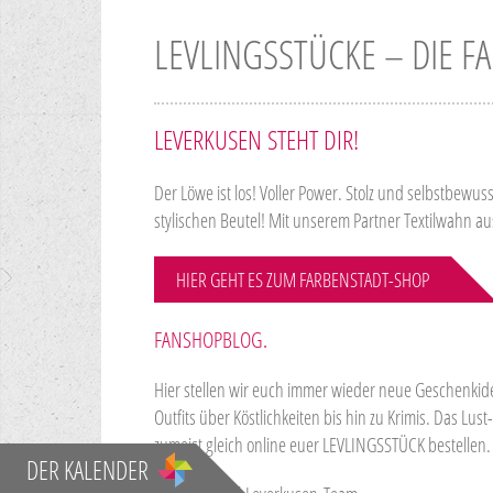
LEVLINGSSTÜCKE – DIE F
LEVERKUSEN STEHT DIR!
Der Löwe ist los! Voller Power. Stolz und selbstbewus
stylischen Beutel! Mit unserem Partner Textilwahn au
HIER GEHT ES ZUM FARBENSTADT-SHOP
FANSHOPBLOG.
Hier stellen wir euch immer wieder neue Geschenkide
Outfits über Köstlichkeiten bis hin zu Krimis. Das L
zumeist gleich online euer LEVLINGSSTÜCK bestellen.
DER KALENDER