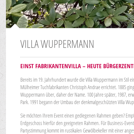
VILLA WUPPERMANN
EINST FABRIKANTENVILLA – HEUTE BÜRGERZEN
Bereits im 19. Jahrhundert wurde die Villa Wuppermann im Stil 
Mülheimer Tuchfabrikanten Christoph Andrae errichtet. 1885 ging 
Wuppermann über, daher der Name. 100 Jahre später, 1987, erw
Park. 1991 begann der Umbau der denkmalgeschützten Villa Wu
Sie möchten Ihrem Event einen gediegenen Rahmen geben? Empf
Erdgeschoss hierfür den geeigneten Rahmen. Für Business-Events e
Partystimmung kommt im rustikalen Gewölbekeller mit einer ange