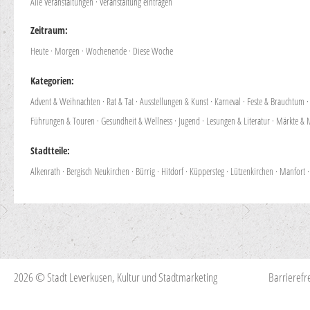
Alle Veranstaltungen
·
Veranstaltung eintragen
Zeitraum:
Heute
·
Morgen
·
Wochenende
·
Diese Woche
Kategorien:
Advent & Weihnachten
·
Rat & Tat
·
Ausstellungen & Kunst
·
Karneval
·
Feste & Brauchtum
Führungen & Touren
·
Gesundheit & Wellness
·
Jugend
·
Lesungen & Literatur
·
Märkte & 
Stadtteile:
Alkenrath
·
Bergisch Neukirchen
·
Bürrig
·
Hitdorf
·
Küppersteg
·
Lützenkirchen
·
Manfort
2026 © Stadt Leverkusen, Kultur und Stadtmarketing
Barrierefre