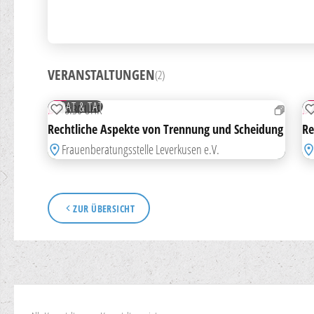
VERANSTALTUNGEN
(2)
15
1
SEP
N
RAT & TAT
DI
18:30 UHR
DI
ZUR MERKLISTE HINZUFÜGEN
Rechtliche Aspekte von Trennung und Scheidung
Re
Frauenberatungsstelle Leverkusen e.V.
ZUR ÜBERSICHT