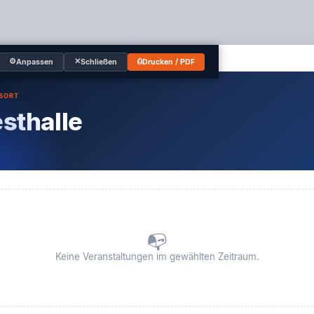
⚙
✕
⎙
Anpassen
Schließen
Drucken / PDF
SORT
sthalle
📭
Keine Veranstaltungen im gewählten Zeitraum.