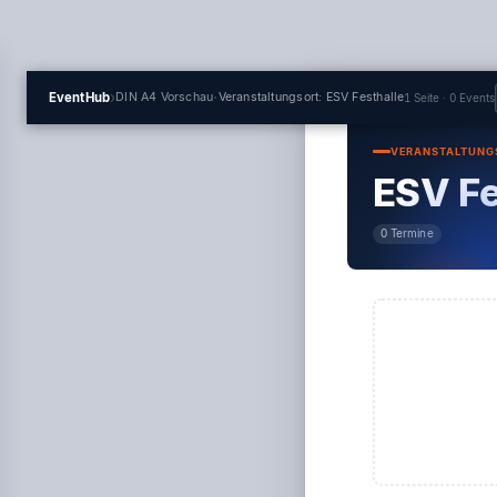
›
·
EventHub
DIN A4 Vorschau
Veranstaltungsort: ESV Festhalle
1 Seite · 0 Events
VERANSTALTUNG
ESV Fe
0 Termine