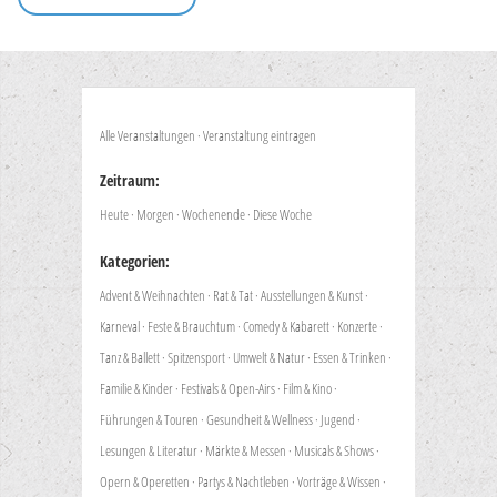
Alle Veranstaltungen
·
Veranstaltung eintragen
Zeitraum:
Heute
·
Morgen
·
Wochenende
·
Diese Woche
Kategorien:
Advent & Weihnachten
·
Rat & Tat
·
Ausstellungen & Kunst
·
Karneval
·
Feste & Brauchtum
·
Comedy & Kabarett
·
Konzerte
·
Tanz & Ballett
·
Spitzensport
·
Umwelt & Natur
·
Essen & Trinken
·
Familie & Kinder
·
Festivals & Open-Airs
·
Film & Kino
·
Führungen & Touren
·
Gesundheit & Wellness
·
Jugend
·
Lesungen & Literatur
·
Märkte & Messen
·
Musicals & Shows
·
Opern & Operetten
·
Partys & Nachtleben
·
Vorträge & Wissen
·