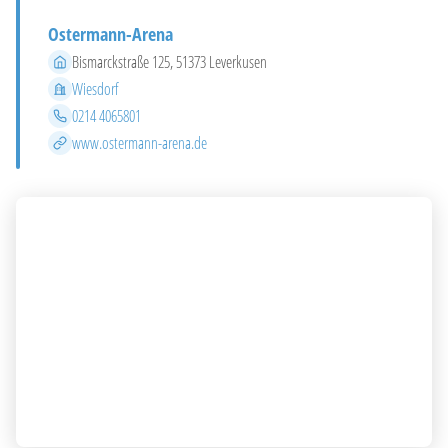
Ostermann-Arena
Adresse
Bismarckstraße 125, 51373 Leverkusen
Stadtteil
Wiesdorf
Telefon
0214 4065801
Website
www.ostermann-arena.de