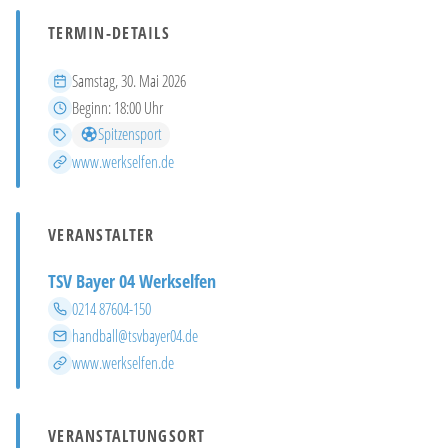
TERMIN-DETAILS
Datum
Samstag, 30. Mai 2026
Beginn
Beginn:
18:00 Uhr
Kategorien
Spitzensport
Mehr Infos
www.werkselfen.de
VERANSTALTER
TSV Bayer 04 Werkselfen
Telefon
0214 87604-150
E-Mail
handball@tsvbayer04.de
Website
www.werkselfen.de
VERANSTALTUNGSORT