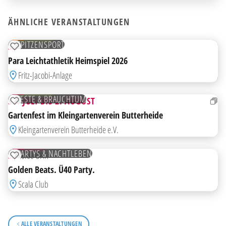
HIGHLIGHT
ÄHNLICHE VERANSTALTUNGEN
18
JULI
KOSTENLOS
SPITZENSPORT
SA
ZUR MERKLISTE HINZUFÜGEN
Para Leichtathletik Heimspiel 2026
AB
Fritz-Jacobi-Anlage
31
JULI
KOSTENLOS
FESTE & BRAUCHTUM
31. JULI BIS 2. AUGUST
ZUR MERKLISTE HINZUFÜGEN
Gartenfest im Kleingartenverein Butterheide
Kleingartenverein Butterheide e.V.
18
JULI
TICKETS
PARTYS & NACHTLEBEN
SA
20:00 UHR
ZUR MERKLISTE HINZUFÜGEN
Golden Beats. Ü40 Party.
Scala Club
ALLE VERANSTALTUNGEN