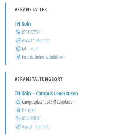
VERANSTALTER
TH Köln
Telefon
0221 82750
Website
www.th-koeln.de
Instagram
@th_koeln
Facebook
technischehochschulekoeln
VERANSTALTUNGSORT
TH Köln – Campus Leverkusen
Adresse
Campusplatz 1, 51379 Leverkusen
Stadtteil
Opladen
Telefon
0214 328310
Website
www.th-koeln.de