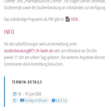
Chemie“ und „Pharmazeutische Chemie“. Für Fragen stehen Lehrende,
Studierende sowie die Studienberatung an Infoständen zur Verfügung.
Das vollständige Programm als PDF gibt es
HIER.
INFO
Für die Laborführungen wird um Anmeldung unter
studienberatung@f11.th-koeln.de
oder am Infostand vor Ort (bis
jeweils 11 Uhr am selben Tag) gebeten. Die weiteren Angebote können
Interessierte ohne Anmeldung besuchen.
TERMIN-DETAILS
Zeitraum
18. – 19. Juni 2026
Kategorien
Vorträge & Wissen
Rat & Tat