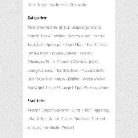
Heute
·
Morgen
·
Wochenende
·
Diese Woche
Kategorien:
Advent & Weihnachten
·
Rat & Tat
·
Ausstellungen & Kunst
·
Karneval
·
Feste & Brauchtum
·
Comedy & Kabarett
·
Konzerte
·
Tanz & Ballett
·
Spitzensport
·
Umwelt & Natur
·
Essen & Trinken
·
Familie & Kinder
·
Festivals & Open-Airs
·
Film & Kino
·
Führungen & Touren
·
Gesundheit & Wellness
·
Jugend
·
Lesungen & Literatur
·
Märkte & Messen
·
Musicals & Shows
·
Opern & Operetten
·
Partys & Nachtleben
·
Vorträge & Wissen
·
Sport & Spiel
·
Theater & Schauspiel
·
Tipps
·
Workshops & Kurse
Stadtteile:
Alkenrath
·
Bergisch Neukirchen
·
Bürrig
·
Hitdorf
·
Küppersteg
·
Lützenkirchen
·
Manfort
·
Opladen
·
Quettingen
·
Rheindorf
·
Schlebusch
·
Steinbüchel
·
Wiesdorf