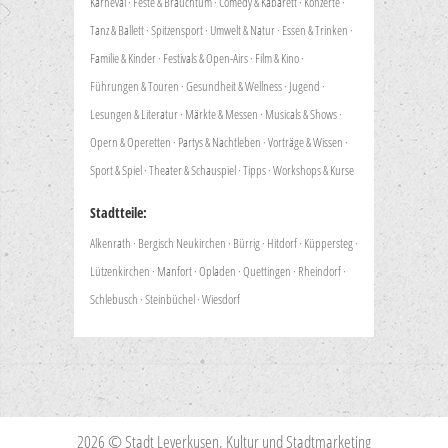
Karneval
·
Feste & Brauchtum
·
Comedy & Kabarett
·
Konzerte
·
Tanz & Ballett
·
Spitzensport
·
Umwelt & Natur
·
Essen & Trinken
·
Familie & Kinder
·
Festivals & Open-Airs
·
Film & Kino
·
Führungen & Touren
·
Gesundheit & Wellness
·
Jugend
·
Lesungen & Literatur
·
Märkte & Messen
·
Musicals & Shows
·
Opern & Operetten
·
Partys & Nachtleben
·
Vorträge & Wissen
·
Sport & Spiel
·
Theater & Schauspiel
·
Tipps
·
Workshops & Kurse
Stadtteile:
Alkenrath
·
Bergisch Neukirchen
·
Bürrig
·
Hitdorf
·
Küppersteg
·
Lützenkirchen
·
Manfort
·
Opladen
·
Quettingen
·
Rheindorf
·
Schlebusch
·
Steinbüchel
·
Wiesdorf
2026 © Stadt Leverkusen, Kultur und Stadtmarketing