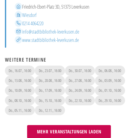
Adresse
Friedrich-Ebert-Platz 3D, 51373 Leverkusen
Stadtteil
Wiesdorf
Telefon
0214 4064220
E-Mail
info@stadtbibliothek-leverkusen.de
Website
www.stadtbibliothek-leverkusen.de
WEITERE TERMINE
Do., 16.07., 16:00
Do., 23.07., 16:00
Do., 30.07., 16:00
Do., 06.08., 16:00
Do., 13.08., 16:00
Do., 20.08., 16:00
Do., 27.08., 16:00
Do., 03.09., 16:00
Do., 10.09., 16:00
Do., 17.09., 16:00
Do., 24.09., 16:00
Do., 01.10., 16:00
Do., 08.10., 16:00
Do., 15.10., 16:00
Do., 22.10., 16:00
Do., 29.10., 16:00
Do., 05.11., 16:00
Do., 12.11., 16:00
MEHR VERANSTALTUNGEN LADEN