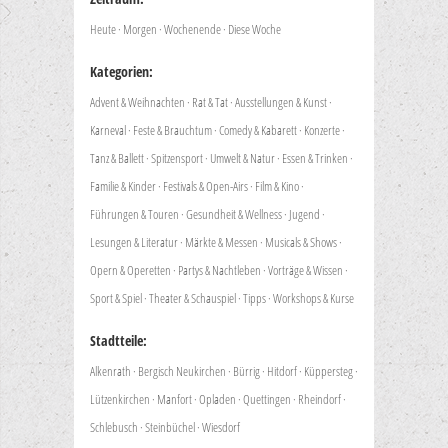
Heute
·
Morgen
·
Wochenende
·
Diese Woche
Kategorien:
Advent & Weihnachten
·
Rat & Tat
·
Ausstellungen & Kunst
·
Karneval
·
Feste & Brauchtum
·
Comedy & Kabarett
·
Konzerte
·
Tanz & Ballett
·
Spitzensport
·
Umwelt & Natur
·
Essen & Trinken
·
Familie & Kinder
·
Festivals & Open-Airs
·
Film & Kino
·
Führungen & Touren
·
Gesundheit & Wellness
·
Jugend
·
Lesungen & Literatur
·
Märkte & Messen
·
Musicals & Shows
·
Opern & Operetten
·
Partys & Nachtleben
·
Vorträge & Wissen
·
Sport & Spiel
·
Theater & Schauspiel
·
Tipps
·
Workshops & Kurse
Stadtteile:
Alkenrath
·
Bergisch Neukirchen
·
Bürrig
·
Hitdorf
·
Küppersteg
·
Lützenkirchen
·
Manfort
·
Opladen
·
Quettingen
·
Rheindorf
·
Schlebusch
·
Steinbüchel
·
Wiesdorf