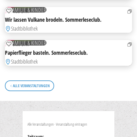
JULI
KOSTENLOS
FAMILIE & KINDER
DI
14:00 UHR
ZUR MERKLISTE HINZUFÜGEN
Wir lassen Vulkane brodeln. Sommerleseclub.
Stadtbibliothek
24
JULI
KOSTENLOS
FAMILIE & KINDER
FR
16:00 UHR
ZUR MERKLISTE HINZUFÜGEN
Papierflieger basteln. Sommerleseclub.
Stadtbibliothek
ALLE VERANSTALTUNGEN
Alle Veranstaltungen
·
Veranstaltung eintragen
Zeitraum: