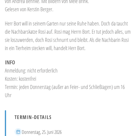
von Andrea Behnke. Mit Bildern von Mele Brink.
Gelesen von Kerstin Berger.
Herr Bort will in seinem Garten nur seine Ruhe haben. Doch da taucht
die Nachbarskatze Rosi auf. Rosi mag Herrn Bort. Er tut jedoch alles, um
sie loszuwerden, doch Rosi schnurrt und bleibt. Als die Nachbarin Rosi
in ein Tierheim stecken will, handelt Herr Bort.
INFO
Anmeldung: nicht erforderlich
Kosten: kostenfrei
Termin: jeden Donnerstag (außer an Feier- und Schließtagen) um 16
Uhr
TERMIN-DETAILS
Datum
Donnerstag, 25. Juni 2026