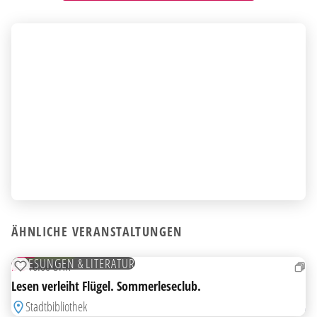
ÄHNLICHE VERANSTALTUNGEN
06
AUG
KOSTENLOS
LESUNGEN & LITERATUR
DO
16:00 UHR
ZUR MERKLISTE HINZUFÜGEN
Lesen verleiht Flügel. Sommerleseclub.
Stadtbibliothek
21