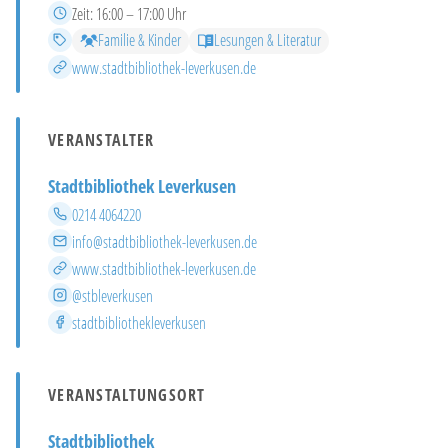
Zeit
Zeit:
16:00 – 17:00 Uhr
Kategorien
Familie & Kinder
Lesungen & Literatur
Mehr Infos
www.stadtbibliothek-leverkusen.de
VERANSTALTER
Stadtbibliothek Leverkusen
Telefon
0214 4064220
E-Mail
info@stadtbibliothek-leverkusen.de
Website
www.stadtbibliothek-leverkusen.de
Instagram
@stbleverkusen
Facebook
stadtbibliothekleverkusen
VERANSTALTUNGSORT
Stadtbibliothek