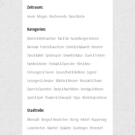
Zeitraum:
Heute
·
Morgen
·
Wochenende
·
Diese Woche
Kategorien:
Advent & Weihnachten
·
Rat & Tat
·
Ausstellungen & Kunst
·
Karneval
·
Feste & Brauchtum
·
Comedy & Kabarett
·
Konzerte
·
Tanz & Ballett
·
Spitzensport
·
Umwelt & Natur
·
Essen & Trinken
·
Familie & Kinder
·
Festivals & Open-Airs
·
Film & Kino
·
Führungen & Touren
·
Gesundheit & Wellness
·
Jugend
·
Lesungen & Literatur
·
Märkte & Messen
·
Musicals & Shows
·
Opern & Operetten
·
Partys & Nachtleben
·
Vorträge & Wissen
·
Sport & Spiel
·
Theater & Schauspiel
·
Tipps
·
Workshops & Kurse
Stadtteile:
Alkenrath
·
Bergisch Neukirchen
·
Bürrig
·
Hitdorf
·
Küppersteg
·
Lützenkirchen
·
Manfort
·
Opladen
·
Quettingen
·
Rheindorf
·