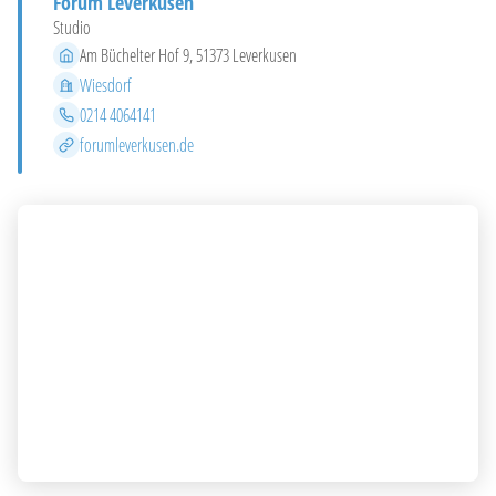
Forum Leverkusen
Studio
Adresse
Am Büchelter Hof 9, 51373 Leverkusen
Stadtteil
Wiesdorf
Telefon
0214 4064141
Website
forumleverkusen.de