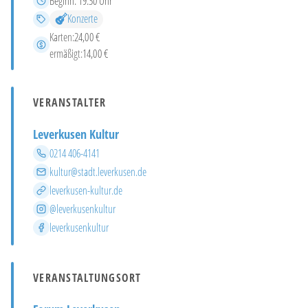
Beginn:
19:30 Uhr
Kategorien
Konzerte
Karten:
24,00 €
Preis
ermäßigt:
14,00 €
VERANSTALTER
Leverkusen Kultur
Telefon
0214 406-4141
E-Mail
kultur@stadt.leverkusen.de
Website
leverkusen-kultur.de
Instagram
@leverkusenkultur
Facebook
leverkusenkultur
VERANSTALTUNGSORT