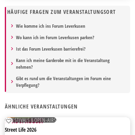
HÄUFIGE FRAGEN ZUM VERANSTALTUNGSORT
Wie komme ich ins Forum Leverkusen
Wo kann ich im Forum Leverkusen parken?
Ist das Forum Leverkusen barrierefrei?
Kann ich meine Garderobe mit in die Veranstaltung
nehmen?
Gibt es rund um die Veranstaltungen im Forum eine
Verpflegung?
HIGHLIGHT
AB
ÄHNLICHE VERANSTALTUNGEN
07
AUG
KOSTENLOS
FESTIVALS & OPEN-AIRS
7. BIS 9. AUGUST
ZUR MERKLISTE HINZUFÜGEN
Street Life 2026