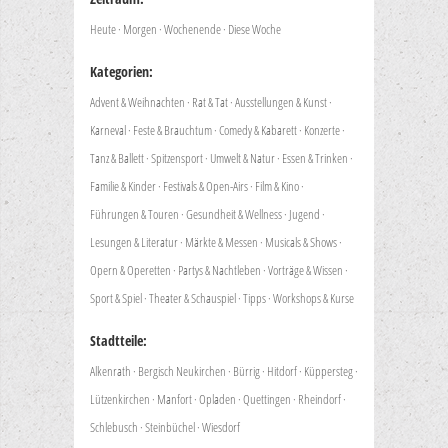
Heute
·
Morgen
·
Wochenende
·
Diese Woche
Kategorien:
Advent & Weihnachten
·
Rat & Tat
·
Ausstellungen & Kunst
·
Karneval
·
Feste & Brauchtum
·
Comedy & Kabarett
·
Konzerte
·
Tanz & Ballett
·
Spitzensport
·
Umwelt & Natur
·
Essen & Trinken
·
Familie & Kinder
·
Festivals & Open-Airs
·
Film & Kino
·
Führungen & Touren
·
Gesundheit & Wellness
·
Jugend
·
Lesungen & Literatur
·
Märkte & Messen
·
Musicals & Shows
·
Opern & Operetten
·
Partys & Nachtleben
·
Vorträge & Wissen
·
Sport & Spiel
·
Theater & Schauspiel
·
Tipps
·
Workshops & Kurse
Stadtteile:
Alkenrath
·
Bergisch Neukirchen
·
Bürrig
·
Hitdorf
·
Küppersteg
·
Lützenkirchen
·
Manfort
·
Opladen
·
Quettingen
·
Rheindorf
·
Schlebusch
·
Steinbüchel
·
Wiesdorf