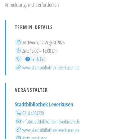
Anmeldung: nicht erforderlich
TERMIN-DETAILS
Datum
Mittwoch, 12. August 2026
Zeit
Zeit:
15:00 – 18:00 Uhr
Kategorien
Rat & Tat
Mehr Infos
www.stadtbibliothek-leverkusen.de
VERANSTALTER
Stadtbibliothek Leverkusen
Telefon
0214 4064220
E-Mail
info@stadtbibliothek-leverkusen.de
Website
www.stadtbibliothek-leverkusen.de
Instagram
@stbleverkusen