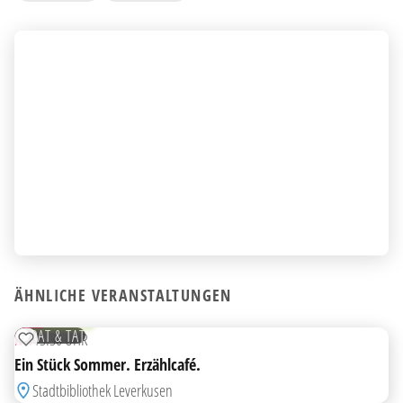
ÄHNLICHE VERANSTALTUNGEN
19
AUG
KOSTENLOS
RAT & TAT
MI
13:30 UHR
ZUR MERKLISTE HINZUFÜGEN
Ein Stück Sommer. Erzählcafé.
Stadtbibliothek Leverkusen
13