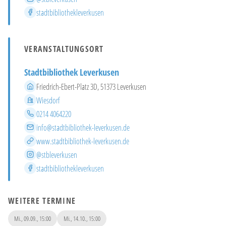
Facebook
stadtbibliothekleverkusen
VERANSTALTUNGSORT
Stadtbibliothek Leverkusen
Adresse
Friedrich-Ebert-Platz 3D, 51373 Leverkusen
Stadtteil
Wiesdorf
Telefon
0214 4064220
E-Mail
info@stadtbibliothek-leverkusen.de
Website
www.stadtbibliothek-leverkusen.de
Instagram
@stbleverkusen
Facebook
stadtbibliothekleverkusen
WEITERE TERMINE
Mi., 09.09., 15:00
Mi., 14.10., 15:00