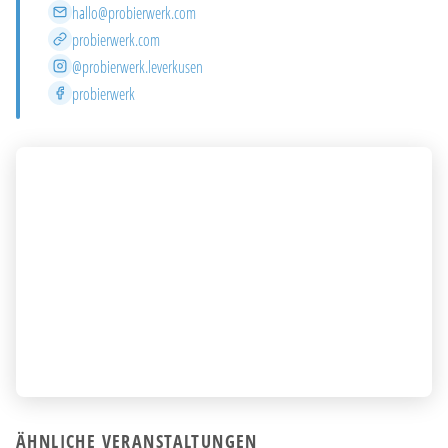
E-Mail
hallo@probierwerk.com
Website
probierwerk.com
Instagram
@probierwerk.leverkusen
Facebook
probierwerk
ÄHNLICHE VERANSTALTUNGEN
07