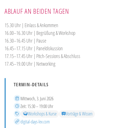
ABLAUF AN BEIDEN TAGEN
15.30 Uhr | Einlass & Ankommen
16.00–16.30 Uhr | Begrüßung & Workshop
16.30–16.45 Uhr | Pause
16.45–17.15 Uhr | Paneldiskussion
17.15–17.45 Uhr | Pitch-Sessions & Abschluss
17.45–19.00 Uhr | Networking
TERMIN-DETAILS
Datum
Mittwoch, 3. Juni 2026
Zeit
Zeit:
15:30 – 19:00 Uhr
Kategorien
Workshops & Kurse
Vorträge & Wissen
Mehr Infos
digital-days-lev.com