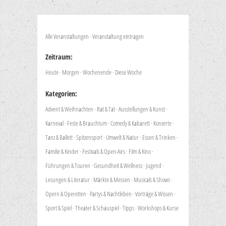
Alle Veranstaltungen
·
Veranstaltung eintragen
Zeitraum:
Heute
·
Morgen
·
Wochenende
·
Diese Woche
Kategorien:
Advent & Weihnachten
·
Rat & Tat
·
Ausstellungen & Kunst
·
Karneval
·
Feste & Brauchtum
·
Comedy & Kabarett
·
Konzerte
·
Tanz & Ballett
·
Spitzensport
·
Umwelt & Natur
·
Essen & Trinken
·
Familie & Kinder
·
Festivals & Open-Airs
·
Film & Kino
·
Führungen & Touren
·
Gesundheit & Wellness
·
Jugend
·
Lesungen & Literatur
·
Märkte & Messen
·
Musicals & Shows
·
Opern & Operetten
·
Partys & Nachtleben
·
Vorträge & Wissen
·
Sport & Spiel
·
Theater & Schauspiel
·
Tipps
·
Workshops & Kurse