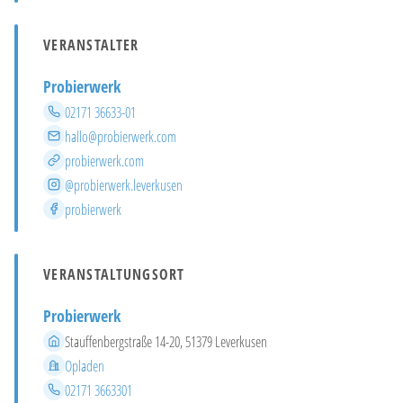
VERANSTALTER
Probierwerk
Telefon
02171 36633-01
E-Mail
hallo@probierwerk.com
Website
probierwerk.com
Instagram
@probierwerk.leverkusen
Facebook
probierwerk
VERANSTALTUNGSORT
Probierwerk
Adresse
Stauffenbergstraße 14-20, 51379 Leverkusen
Stadtteil
Opladen
Telefon
02171 3663301