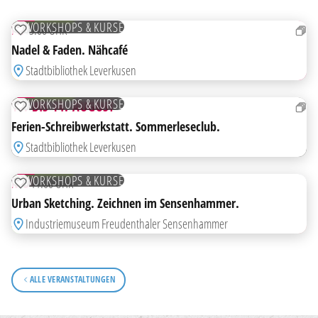
AUG
KOSTENLOS
WORKSHOPS & KURSE
FR
15:00 UHR
ZUR MERKLISTE HINZUFÜGEN
Nadel & Faden. Nähcafé
AB
Stadtbibliothek Leverkusen
10
AUG
KOSTENLOS
WORKSHOPS & KURSE
10. BIS 14. AUGUST
ZUR MERKLISTE HINZUFÜGEN
Ferien-Schreibwerkstatt. Sommerleseclub.
Stadtbibliothek Leverkusen
10
AUG
KOSTENLOS
WORKSHOPS & KURSE
MO
11:00 UHR
ZUR MERKLISTE HINZUFÜGEN
Urban Sketching. Zeichnen im Sensenhammer.
Industriemuseum Freudenthaler Sensenhammer
ALLE VERANSTALTUNGEN