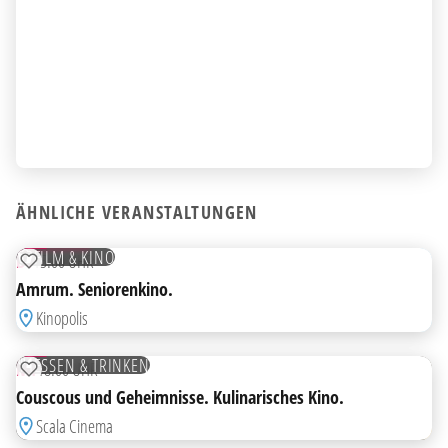
ÄHNLICHE VERANSTALTUNGEN
14
JULI
TICKETS
FILM & KINO
DI
15:00 UHR
ZUR MERKLISTE HINZUFÜGEN
Amrum. Seniorenkino.
Kinopolis
15
JULI
ESSEN & TRINKEN
MI
18:00 UHR
ZUR MERKLISTE HINZUFÜGEN
Couscous und Geheimnisse. Kulinarisches Kino.
Scala Cinema
15