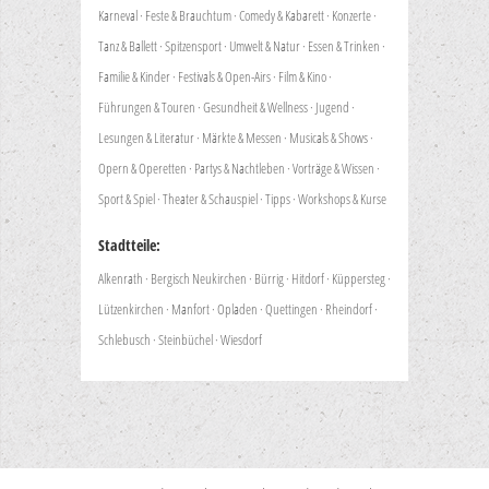
Karneval
·
Feste & Brauchtum
·
Comedy & Kabarett
·
Konzerte
·
Tanz & Ballett
·
Spitzensport
·
Umwelt & Natur
·
Essen & Trinken
·
Familie & Kinder
·
Festivals & Open-Airs
·
Film & Kino
·
Führungen & Touren
·
Gesundheit & Wellness
·
Jugend
·
Lesungen & Literatur
·
Märkte & Messen
·
Musicals & Shows
·
Opern & Operetten
·
Partys & Nachtleben
·
Vorträge & Wissen
·
Sport & Spiel
·
Theater & Schauspiel
·
Tipps
·
Workshops & Kurse
Stadtteile:
Alkenrath
·
Bergisch Neukirchen
·
Bürrig
·
Hitdorf
·
Küppersteg
·
Lützenkirchen
·
Manfort
·
Opladen
·
Quettingen
·
Rheindorf
·
Schlebusch
·
Steinbüchel
·
Wiesdorf