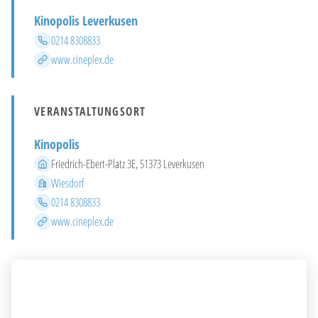
Kinopolis Leverkusen
Telefon
0214 8308833
Website
www.cineplex.de
VERANSTALTUNGSORT
Kinopolis
Adresse
Friedrich-Ebert-Platz 3E, 51373 Leverkusen
Stadtteil
Wiesdorf
Telefon
0214 8308833
Website
www.cineplex.de