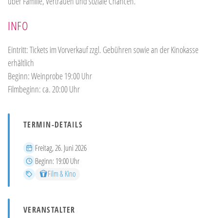
über Familie, Vertrauen und soziale Chancen.
INFO
Eintritt: Tickets im Vorverkauf zzgl. Gebühren sowie an der Kinokasse
erhältlich
Beginn: Weinprobe 19:00 Uhr
Filmbeginn: ca. 20:00 Uhr
TERMIN-DETAILS
Datum
Freitag, 26. Juni 2026
Beginn
Beginn:
19:00 Uhr
Kategorien
Film & Kino
VERANSTALTER