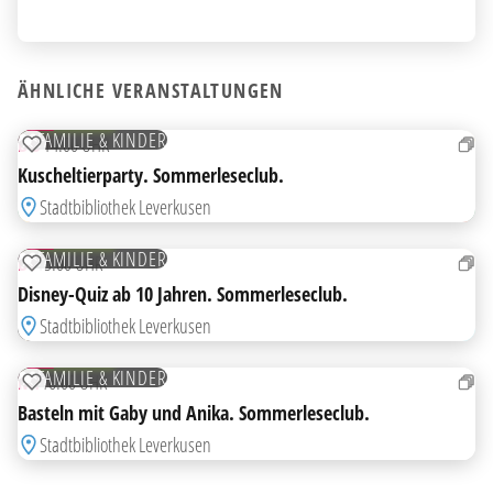
ÄHNLICHE VERANSTALTUNGEN
27
AUG
KOSTENLOS
FAMILIE & KINDER
DO
14:00 UHR
ZUR MERKLISTE HINZUFÜGEN
Kuscheltierparty. Sommerleseclub.
Stadtbibliothek Leverkusen
18
AUG
KOSTENLOS
FAMILIE & KINDER
DI
15:00 UHR
ZUR MERKLISTE HINZUFÜGEN
Disney-Quiz ab 10 Jahren. Sommerleseclub.
Stadtbibliothek Leverkusen
12
AUG
KOSTENLOS
FAMILIE & KINDER
MI
16:00 UHR
ZUR MERKLISTE HINZUFÜGEN
Basteln mit Gaby und Anika. Sommerleseclub.
Stadtbibliothek Leverkusen