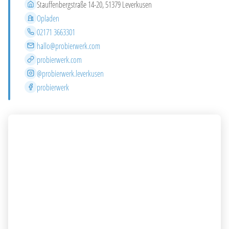
Address
Stauffenbergstraße 14-20, 51379 Leverkusen
District
Opladen
Phone
02171 3663301
Email
hallo@probierwerk.com
Website
probierwerk.com
Instagram
@probierwerk.leverkusen
Facebook
probierwerk