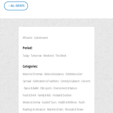
ALL EVENTS
All Events
·
Submit event
Period:
Today
·
Tomorrow
·
Weekend
·
This Week
Categories:
Advent & Christmas
·
Advice & Assistance
·
Exhibitions & Art
·
Carnival
·
Celebrations & Traditions
·
Comedy & Cabaret
·
Concerts
·
Dance & Ballet
·
Elite sports
·
Environment & Nature
·
Food & Drink
·
Family & Kids
·
Festival & Outdoor
·
Movies & Cinema
·
Guided Tours
·
Health & Wellness
·
Youth
·
Readings & Literature
·
Markets & Fairs
·
Musicals & Shows
·