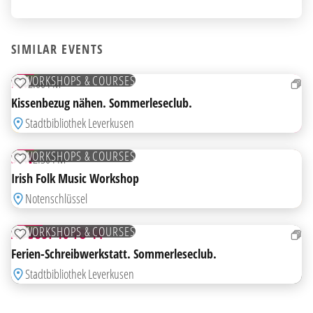
SIMILAR EVENTS
28
AUG
FREE
WORKSHOPS & COURSES
FRI
2:00 PM
ADD TO WATCHLIST
Kissenbezug nähen. Sommerleseclub.
Stadtbibliothek Leverkusen
09
AUG
FREE
WORKSHOPS & COURSES
SUN
2:30 PM
ADD TO WATCHLIST
Irish Folk Music Workshop
FROM
Notenschlüssel
10
AUG
FREE
WORKSHOPS & COURSES
AUGUST 10 TO 14
ADD TO WATCHLIST
Ferien-Schreibwerkstatt. Sommerleseclub.
Stadtbibliothek Leverkusen