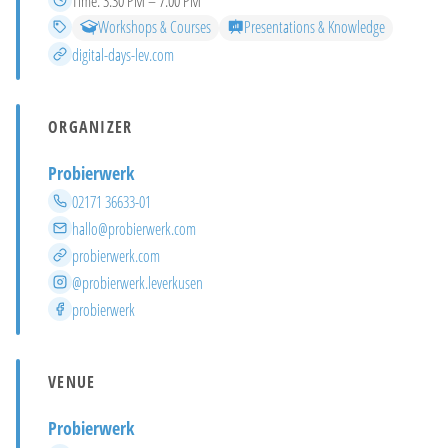
Time:
3:30 PM – 7:00 PM
Categories
Workshops & Courses
Presentations & Knowledge
More info
digital-days-lev.com
ORGANIZER
Probierwerk
Phone
02171 36633-01
Email
hallo@probierwerk.com
Website
probierwerk.com
Instagram
@probierwerk.leverkusen
Facebook
probierwerk
VENUE
Probierwerk